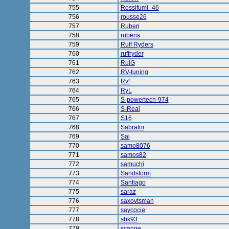
755
Rossifumi_46
756
rousse26
757
Ruben
758
rubens
759
Ruff Ryders
760
ruffryder
761
RuiG
762
RV-tuning
763
Rv²
764
RyL
765
S-powertech-974
766
S-Real
767
S16
768
Sabrator
769
Sai
770
samo8076
771
samos82
772
samuchi
773
Sandstorm
774
Santiago
775
saraz
776
saxovtsman
777
saycocie
778
sbk93
779
scange