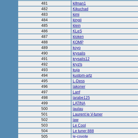
481
kifman1
482
Kikuchad
483
kimi
484
kingii
485
klein
486
KLeS
487
kloken
488
KOMP
489
koyo
490
krysalis
491
krysalis12
492
kryz!s
493
kuja
494
kustom-artz
495
L-Dess
496
lakoner
497
Lanf
498
larabe125
499
LATINA
500
laulau
501
Laurent le V-tuner
502
law
503
Le Cool
504
Le tuner 888
505
le-coyote