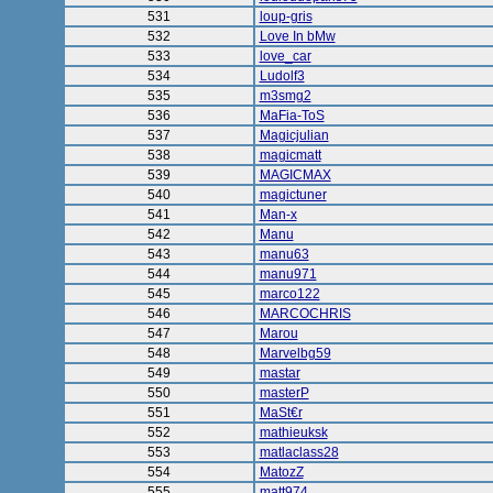
531
loup-gris
532
Love In bMw
533
love_car
534
Ludolf3
535
m3smg2
536
MaFia-ToS
537
Magicjulian
538
magicmatt
539
MAGICMAX
540
magictuner
541
Man-x
542
Manu
543
manu63
544
manu971
545
marco122
546
MARCOCHRIS
547
Marou
548
Marvelbg59
549
mastar
550
masterP
551
MaSt€r
552
mathieuksk
553
matlaclass28
554
MatozZ
555
matt974