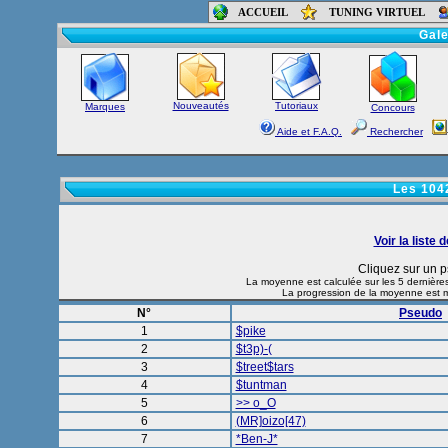
ACCUEIL
TUNING VIRTUEL
Accueil
-
Foru
Gale
Nouveautés
Tutoriaux
Marques
Concours
Aide et F.A.Q.
Rechercher
Les 1042
Voir la liste 
Cliquez sur un p
La moyenne est calculée sur les 5 dernières
La progression de la moyenne est mi
N°
Pseudo
1
$pike
2
$t3p)-(
3
$treet$tars
4
$tuntman
5
>> o_O
6
(MR]oizo[47)
7
*Ben-J*