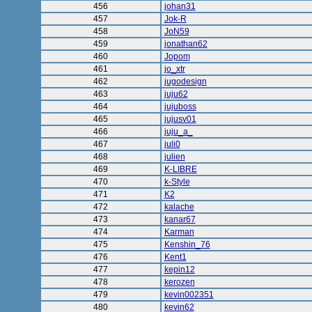
456
johan31
457
Jok-R
458
JoN59
459
jonathan62
460
Jopom
461
jo_xtr
462
jugodesign
463
juju62
464
jujuboss
465
jujusv01
466
juju_a_
467
juli0
468
julien
469
K-LIBRE
470
k-Style
471
K2
472
kalache
473
kanar67
474
Karman
475
Kenshin_76
476
Kent1
477
kepin12
478
kerozen
479
kevin002351
480
kevin62