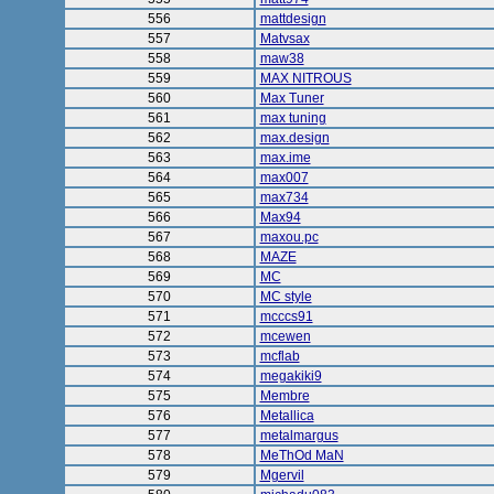
556
mattdesign
557
Matvsax
558
maw38
559
MAX NITROUS
560
Max Tuner
561
max tuning
562
max.design
563
max.ime
564
max007
565
max734
566
Max94
567
maxou.pc
568
MAZE
569
MC
570
MC style
571
mcccs91
572
mcewen
573
mcflab
574
megakiki9
575
Membre
576
Metallica
577
metalmargus
578
MeThOd MaN
579
Mgervil