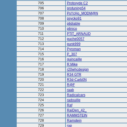
705
Protoxyde C2
706
protuning54
707
PsYcHo_MODM@N
708
psycko91
709
ptidiable
710
ptinico
711
PTIT_ARNAUD
712
puche0057
713
punk999
714
Pyroman
715
P_307
716
quincaille
717
R.Mike
718
r20whcdesign
719
R34 GTR
720
R3d-Carb0N
721
R@F
722
raab
723
Radicalcars
724
radouille
725
Raf
726
RaiDen_42_
727
RAMMSTEIN
728
Ramstein
729
rap