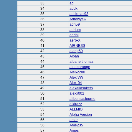
33
ad
34
addx
35
addxmatt93
36
Adrewyew
37
adri59
38
adrium
39
aerial
40
aero-X
41
AIRNESS
42
alanjr59
43
Alban
44
albanelthomas
45
aldebarange
46
Ale62200
47
Alex VW
48
Alex-04
49
alexaliasaketo
50
alexx002
51
alibensastourne
52
alktrazz
53
ALLMIO
54
Alpha Version
55
amar
56
Ame235
57
Ames