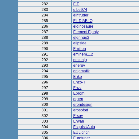
282
E.T.
283
efbe974
284
eintruder
285
EL DIABLO
286
eldinosaure
287
Element Eighty
288
elgringo2
289
elipside
290
Emilien
291
eminem112
292
emtunig
293
energy
294
enigmatik
295
Enke
296
Enzo-T
297
Enzz
298
Eprom
299
ergen
300
erondesign
301
erosofod
302
Ersoy
303
Erwan
304
Esquiss'Auto
305
EUL cricri
306
Eurotuner