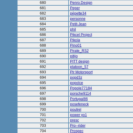
680
Penro.Design
681
Peper
682
pépette34
683
personne
684
Petit-Jean
685
phil
686
Pikcel Project
687
Pikoïa
688
Pino01
689
Pirate_RS2
690
pitijo
691
PITT design
692
platoon_57
693
Plr Motorsport
694
popd3z
695
popolce
696
Popole77184
697
porsche9114
698
Portugal86
699
posefeneck
700
poutrel
701
power yo1
702
presc
703
Pro--rider
704
Prospec