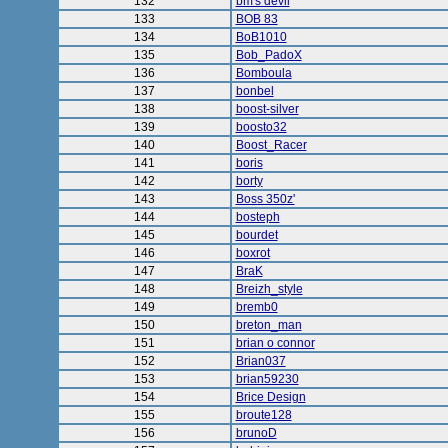
132
bm's devil
133
BOB 83
134
BoB1010
135
Bob_PadoX
136
Bomboula
137
bonbel
138
boost-silver
139
boosto32
140
Boost_Racer
141
boris
142
borty
143
Boss 350z'
144
bosteph
145
bourdet
146
boxrot
147
BraK
148
Breizh_style
149
bremb0
150
breton_man
151
brian o connor
152
Brian037
153
brian59230
154
Brice Design
155
broute128
156
brunoD