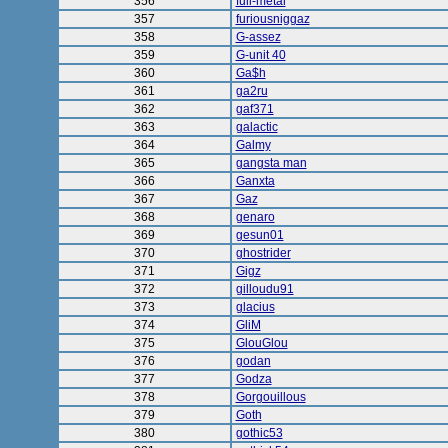
356
full-metal
357
furiousniggaz
358
G-assez
359
G-unit 40
360
Ga$h
361
ga2ru
362
gaf371
363
galactic
364
Galmy
365
gangsta man
366
Ganxta
367
Gaz
368
genaro
369
gesun01
370
ghostrider
371
Gigz
372
gilloudu91
373
glacius
374
GliM
375
GlouGlou
376
godan
377
Godza
378
Gorgouillous
379
Goth
380
gothic53