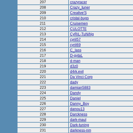
207
crazyracer
208
Crazy_tuner
209
Creative'S
210
cristal-bugs
211
Cruisemen
212
CULOTTE
213
CyRiL-TuNiNg
214
cyril57
215
cyril69
216
C_lass
217
D-gytaL
218
d-man
219
d3z0
220
d4rk.evil
221
Da Vinci Corp
222
dady
223
damian5883
224
Dandy
225
Daniel
226
Danny_Boy
227
danou13
228
Darckness
229
dark-maul
230
Dark-tuning
231
darkness-nm