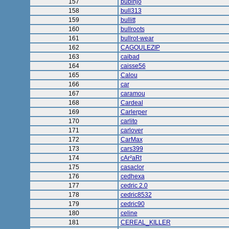
157
bubinjo
158
bull313
159
bullitt
160
bullroots
161
bullrot-wear
162
CAGOULEZIP
163
caibad
164
caisse56
165
Calou
166
car
167
caramou
168
Cardeal
169
Carlerper
170
carlito
171
carlover
172
CarMax
173
cars399
174
cAr²aRt
175
casaclor
176
cedhexa
177
cedric 2.0
178
cedric8532
179
cedric90
180
celine
181
CEREAL_KILLER