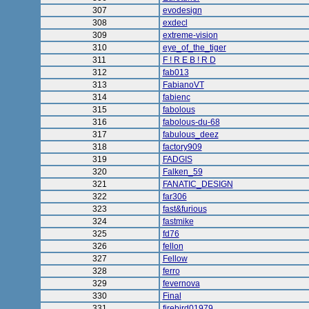
307
evodesign
308
exdecl
309
extreme-vision
310
eye_of_the_tiger
311
F ! R E B ! R D
312
fab013
313
FabianoVT
314
fabienc
315
fabolous
316
fabolous-du-68
317
fabulous_deez
318
factory909
319
FADGIS
320
Falken_59
321
FANATIC_DESIGN
322
far306
323
fast&furious
324
fastmike
325
fd76
326
fellon
327
Fellow
328
ferro
329
fevernova
330
Final
331
firebird01979