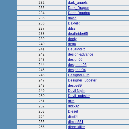
232
dark_angels
233
Dark_Dragon
234
Darth Doudou
235
david
236
DaxteR_
237
ddss
238
deathrider65
239
deety
240
dega
241
DeJaMoRt
242
design-advance
243
design05
244
designer 03
245
designer94
246
DesignerAuto
247
Designer_Booster
248
despe89
249
Devil Night
250
Devil_nabster
251
dfita
252
did532
253
Diesel
254
dim34
255
dimitri551
256
direct killer