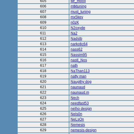
605
Mr_moox
606
mtktuning
607
must_tuning
608
mx5kev
609
n0zK
610
N2oxyde
611
Na2
612
Nadslb
613
narkotic64
614
nass62
615
Nassim95
616
nastï_Nos
617
nath
618
NaThan113
619
natty man
620
Naugthy dog
621
naunaud
622
naunaud.m
623
Nech
624
needfast53
625
nelho design
626
Nels0n
627
NeLsOn
628
Nemesis
629
nemesis-design