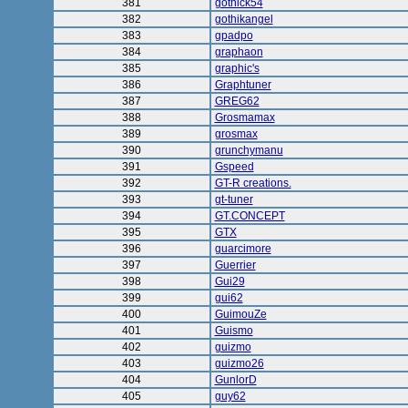
381
gothick54
382
gothikangel
383
gpadpo
384
graphaon
385
graphic's
386
Graphtuner
387
GREG62
388
Grosmamax
389
grosmax
390
grunchymanu
391
Gspeed
392
GT-R creations.
393
gt-tuner
394
GT.CONCEPT
395
GTX
396
guarcimore
397
Guerrier
398
Gui29
399
gui62
400
GuimouZe
401
Guismo
402
guizmo
403
guizmo26
404
GunlorD
405
guy62