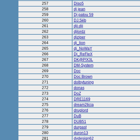
257
Diso5
258
dj jean
259
Dj patou 59
260
DJ.Séb
261
dji-dji
262
djlordz
263
djziper
264
dj_lion
265
dj_NoWaY
266
Dj_ReFleX
267
DK@P!X3L
268
DM-System
269
Doc
270
Doc Brown
271
dolbytuning
272
donas
273
DoZ
274
DRE1169
275
dream2ticia
276
druglord
277
DuB
278
DUB51
279
durgast
280
duron13
281
dvdesign62