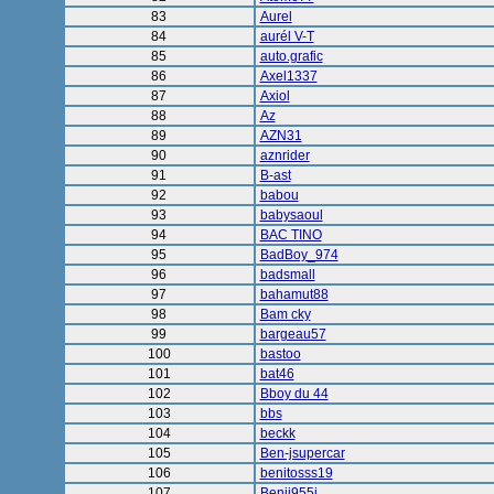
83
Aurel
84
aurél V-T
85
auto.grafic
86
Axel1337
87
Axiol
88
Az
89
AZN31
90
aznrider
91
B-ast
92
babou
93
babysaoul
94
BAC TINO
95
BadBoy_974
96
badsmall
97
bahamut88
98
Bam cky
99
bargeau57
100
bastoo
101
bat46
102
Bboy du 44
103
bbs
104
beckk
105
Ben-jsupercar
106
benitosss19
107
Benji955i