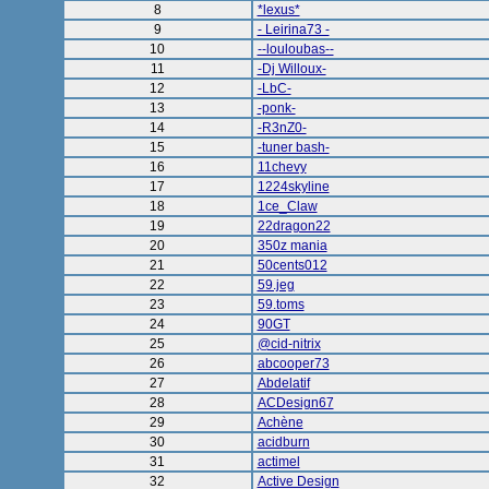
8
*lexus*
9
- Leirina73 -
10
--louloubas--
11
-Dj Willoux-
12
-LbC-
13
-ponk-
14
-R3nZ0-
15
-tuner bash-
16
11chevy
17
1224skyline
18
1ce_Claw
19
22dragon22
20
350z mania
21
50cents012
22
59.jeg
23
59.toms
24
90GT
25
@cid-nitrix
26
abcooper73
27
Abdelatif
28
ACDesign67
29
Achène
30
acidburn
31
actimel
32
Active Design