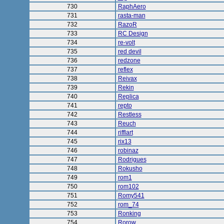
730
RaphAero
731
rasta-man
732
RazoR
733
RC Design
734
re-volt
735
red devil
736
redzone
737
reflex
738
Reivax
739
Rekin
740
Replica
741
repto
742
Restless
743
Reuch
744
rifflart
745
rix13
746
robinaz
747
Rodrigues
748
Rokusho
749
rom1
750
rom102
751
Romy541
752
rom_74
753
Ronking
754
Rorow