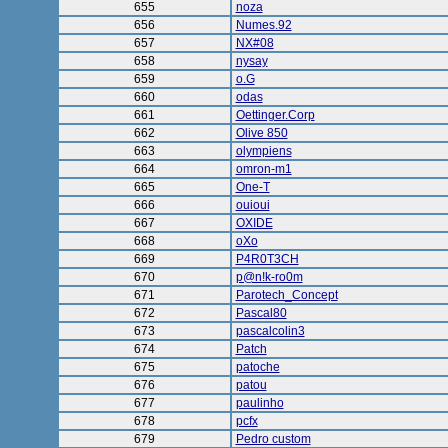
655
noza
656
Numes.92
657
NX#08
658
nysay
659
o.G
660
odas
661
Oettinger.Corp
662
Olive 850
663
olympiens
664
omron-m1
665
One-T
666
ouioui
667
OXIDE
668
oXo
669
P4R0T3CH
670
p@n!k-ro0m
671
Parotech_Concept
672
Pascal80
673
pascalcolin3
674
Patch
675
patoche
676
patou
677
paulinho
678
pcfx
679
Pedro custom