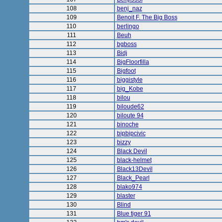
108
benj_naz
109
Benoit F. The Big Boss
110
berlingo
111
Beuh
112
bgboss
113
Bidj
114
BigFloorfilla
115
Bigfoot
116
biggistyle
117
big_Kobe
118
bilou
119
biloude62
120
biloute 94
121
binoche
122
bipbipcivic
123
bizzy
124
Black Devil
125
black-helmet
126
Black13Devil
127
Black_Pearl
128
blako974
129
blaster
130
Blind
131
Blue tiger 91