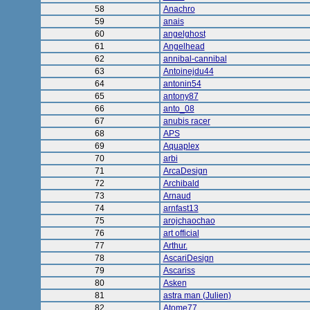
58
Anachro
59
anais
60
angelghost
61
Angelhead
62
annibal-cannibal
63
Antoinejdu44
64
antonin54
65
antony87
66
anto_08
67
anubis racer
68
APS
69
Aquaplex
70
arbi
71
ArcaDesign
72
Archibald
73
Arnaud
74
arnfast13
75
arojchaochao
76
art official
77
Arthur.
78
AscariDesign
79
Ascariss
80
Asken
81
astra man (Julien)
82
Atome77