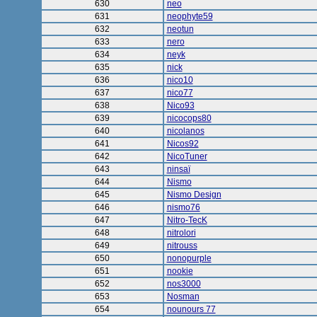
630
neo
631
neophyte59
632
neotun
633
nero
634
neyk
635
nick
636
nico10
637
nico77
638
Nico93
639
nicocops80
640
nicolanos
641
Nicos92
642
NicoTuner
643
ninsaï
644
Nismo
645
Nismo Design
646
nismo76
647
Nitro-TecK
648
nitrolori
649
nitrouss
650
nonopurple
651
nookie
652
nos3000
653
Nosman
654
nounours 77