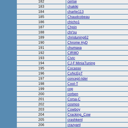
182
cerise
183
chakiki
184
charlie113
185
Chaudcobeau
186
chicho1
187
Chpin
188
chr'ou
189
christuning62
190
Chrome HyD
191
chumaxa
192
CIRIIIO
193
Civic
194
CJ-F MiniaTuning
195
Cocasso
196
CoNcEpT
197
concept rider
198
Cool-T
199
cop
200
corben
201
Corsa-C
202
cosmos
203
Cowboy
204
Cracking_Cow
205
crashkent
206
crazyant