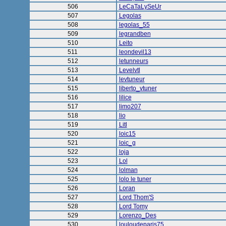
506
LeCaTaLySeUr
507
Legolas
508
legolas_55
509
legrandben
510
Leito
511
leondevil13
512
letunneurs
513
Levelvtl
514
levtuneur
515
liberto_vtuner
516
lilice
517
limo207
518
lio
519
Litl
520
loic15
521
loic_g
522
loja
523
Lol
524
lolman
525
lolo le tuner
526
Loran
527
Lord Thom'S
528
Lord Tomy
529
Lorenzo_Des
530
louloudeparis75