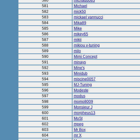
580
michadu083
581
Michael
582
mick50
583
mickael vannucci
584
Mika89
585
Mike
586
mikey65
587
mikii
588
mikiou v-tuning
589
milo
590
Mimi Concept
591
minays
592
Mine's
593
Minidub
594
miscine0057
595
MJ-Tuning
596
Modeste
597
modus
598
momo8009
599
Monsieur J
600
morpheus13
601
MoSt
602
mpeg
603
Mr Box
604
mr X