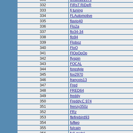
332
FiRsT RiDeR
333
fj tuning
334
FLAutomotive
335
flavio40
336
Flo2a
337
flo34-34
338
flo94
339
Floboz
340
FloO
341
FlOoOoOo
342
flyspin
343
FOCAL
344
forestyle
345
fox2970
346
françois13
347
Fred
348
FRED64
349
freddy
350
Freddy.C 974
351
frenzy350z
352
FRz
353
ftefirebird93
354
fuftwo
355
fulcain