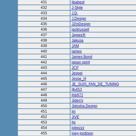
431
itsabest
432
J-Style
433
J.D.
434
J.Design
435
J2mDesign
436
jackrussell
437
Jagwa'K
438
Jakusa
439
JAM
440
james
441
James Bond
442
japan spirit
443
JCP
444
Jespel
445
Jesse_H
446
JE_SUIS_FAN_DE_TUNING
447
jfp453
448
jhb972
449
Jiden's
450
Jidosha Design
451
jin
452
JiVE
453
jlg
454
jobezzz
455
joey-jordison