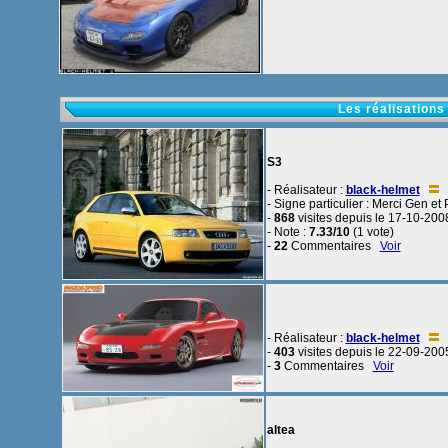
Les réalisations
S3
- Réalisateur :
black-helmet
- Signe particulier : Merci Gen et 
-
868
visites depuis le 17-10-200
- Note :
7.33/10
(1 vote)
-
22
Commentaires
Voir
- Réalisateur :
black-helmet
-
403
visites depuis le 22-09-200
-
3
Commentaires
Voir
altea