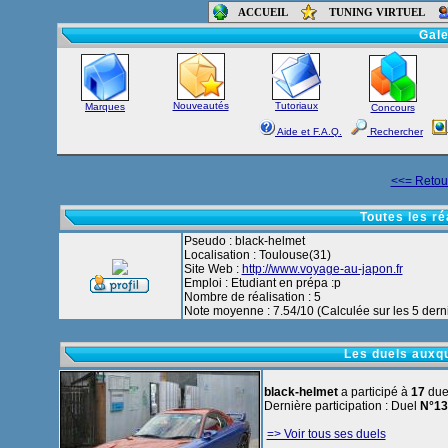
ACCUEIL
TUNING VIRTUEL
Accueil
-
Foru
Gale
Nouveautés
Tutoriaux
Marques
Concours
Aide et F.A.Q.
Rechercher
<<= Retour
Toutes les ré
Pseudo : black-helmet
Localisation : Toulouse(31)
Site Web :
http://www.voyage-au-japon.fr
Emploi : Etudiant en prépa :p
Nombre de réalisation : 5
Note moyenne : 7.54/10 (Calculée sur les 5 derni
Les duels auxqu
black-helmet
a participé à
17
due
Dernière participation : Duel
N°13
=> Voir tous ses duels