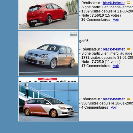
- Réalisateur :
black-helmet
- Signe particulier : neons (et mer
-
1359
visites depuis le 21-03-20
- Note :
7.56/10
(15 votes)
-
36
Commentaires
Voir
golf 5
- Réalisateur :
black-helmet
- Signe particulier : merci au juge 
-
1772
visites depuis le 31-01-20
- Note :
7.72/10
(11 votes)
-
17
Commentaires
Voir
- Réalisateur :
black-helmet
-
550
visites depuis le 18-01-200
-
4
Commentaires
Voir