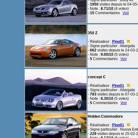
- Signe particulier : body kit
-
1950
visites depuis le 04-0
- Note :
8.71/10
(4 votes)
-
15
Commentaires
Voir
350 Z
- Réalisateur :
Pino01
- Signe particulier : Allargata
-
662
visites depuis le 24-03-
- Note :
9.00/10
(5 votes)
-
5
Commentaires
Voir
concept C
- Réalisateur :
Pino01
- Signe particulier : Allargata
-
783
visites depuis le 07-03-
- Note :
8.30/10
(5 votes)
-
5
Commentaires
Voir
Holden Commodore
- Réalisateur :
Pino01
- Signe particulier : Nuova Est
-
229
visites depuis le 25-02-