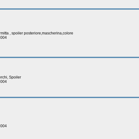
armitta , spoiler posteriore,mascherina,colore
2004
erchi, Spoiler
2004
2004