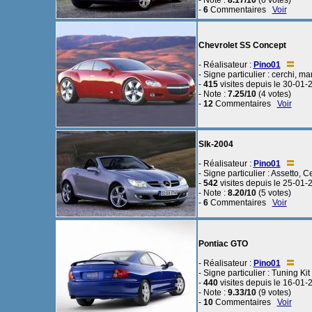
- Note :
8.17/10
(6 votes)
-
6
Commentaires
Voir
Chevrolet SS Concept
- Réalisateur :
Pino01
- Signe particulier : cerchi, m
-
415
visites depuis le 30-01-
- Note :
7.25/10
(4 votes)
-
12
Commentaires
Voir
Slk-2004
- Réalisateur :
Pino01
- Signe particulier : Assetto, C
-
542
visites depuis le 25-01-
- Note :
8.20/10
(5 votes)
-
6
Commentaires
Voir
Pontiac GTO
- Réalisateur :
Pino01
- Signe particulier : Tuning Kit
-
440
visites depuis le 16-01-
- Note :
9.33/10
(9 votes)
-
10
Commentaires
Voir