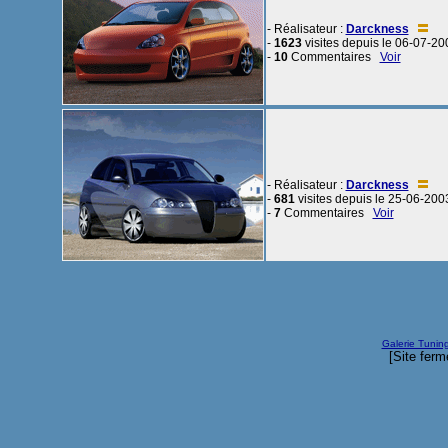
- Réalisateur :
Darckness
-
1623
visites depuis le 06-07-20
-
10
Commentaires
Voir
- Réalisateur :
Darckness
-
681
visites depuis le 25-06-200
-
7
Commentaires
Voir
Galerie Tunin
[Site ferm