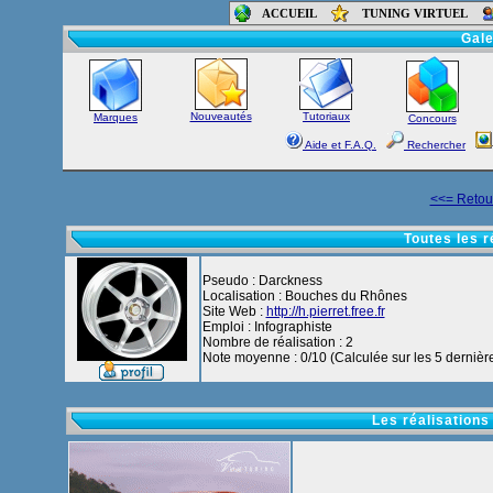
ACCUEIL
TUNING VIRTUEL
Accueil
-
Foru
Gale
Nouveautés
Tutoriaux
Marques
Concours
Aide et F.A.Q.
Rechercher
<<= Retour
Toutes les 
Pseudo : Darckness
Localisation : Bouches du Rhônes
Site Web :
http://h.pierret.free.fr
Emploi : Infographiste
Nombre de réalisation : 2
Note moyenne : 0/10 (Calculée sur les 5 dernière
Les réalisations