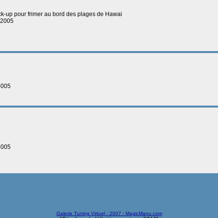
pick-up pour frimer au bord des plages de Hawai
-2005
2005
2005
Galerie Tuning Virtuel - 2007 - MagicManu.com