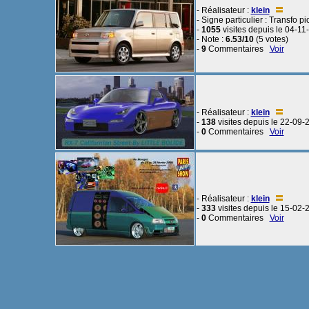
- Réalisateur :
klein
- Signe particulier : Transfo 
-
1055
visites depuis le 04-11
- Note :
6.53/10
(5 votes)
-
9
Commentaires
Voir
- Réalisateur :
klein
-
138
visites depuis le 22-09-
-
0
Commentaires
Voir
- Réalisateur :
klein
-
333
visites depuis le 15-02-
-
0
Commentaires
Voir