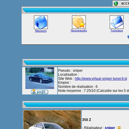
ACC
Nouveautés
Tutoriaux
Marques
Pseudo : sniper
Localisation :
Site Web :
http://www.virtual-sniper-tuner.fr.st
Emploi :
Nombre de réalisation : 6
Note moyenne : 7.25/10 (Calculée sur les 5 de
350 Z
- Réalisateur :
sniper