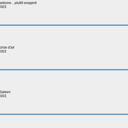
carbone... plutôt exageré
2003
prise d'air
2003
 Saleen
2003