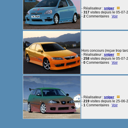
- Réalisateur :
sniper
-
317
visites depuis le 05-07-
-
2
Commentaires
Voir
Hors concours (reçue trop tar
- Réalisateur :
sniper
-
258
visites depuis le 05-07-
-
0
Commentaires
Voir
- Réalisateur :
sniper
-
219
visites depuis le 25-06-
-
1
Commentaires
Voir