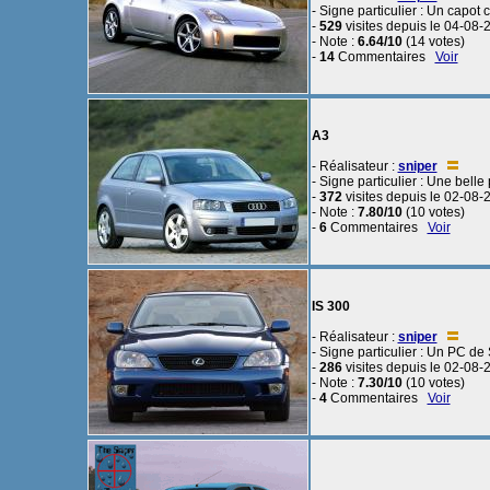
- Signe particulier : Un capot 
-
529
visites depuis le 04-08-
- Note :
6.64/10
(14 votes)
-
14
Commentaires
Voir
A3
- Réalisateur :
sniper
- Signe particulier : Une belle 
-
372
visites depuis le 02-08-
- Note :
7.80/10
(10 votes)
-
6
Commentaires
Voir
IS 300
- Réalisateur :
sniper
- Signe particulier : Un PC de
-
286
visites depuis le 02-08-
- Note :
7.30/10
(10 votes)
-
4
Commentaires
Voir