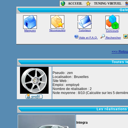
ACCUEIL
TUNING VIRTUEL
Accueil
-
Foru
Gale
Nouveautés
Tutoriaux
Marques
Concours
Aide et F.A.Q.
Rechercher
<<= Retour
Toutes l
Pseudo : zen
Localisation : Bruxelles
Site Web :
Emploi : employé
Nombre de réalisation : 2
Note moyenne : 8/10 (Calculée sur les 5 dernière
Les réalisations
Integra