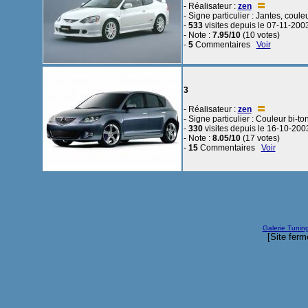
- Réalisateur :
zen
- Signe particulier : Jantes, couleu
-
533
visites depuis le 07-11-200
- Note :
7.95/10
(10 votes)
-
5
Commentaires
Voir
3
- Réalisateur :
zen
- Signe particulier : Couleur bi-to
-
330
visites depuis le 16-10-200
- Note :
8.05/10
(17 votes)
-
15
Commentaires
Voir
Galerie Tunin
[Site ferm