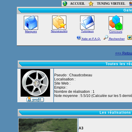
ACCUEIL
TUNING VIRTUEL
Accueil
-
Foru
Gale
Nouveautés
Tutoriaux
Marques
Concours
Aide et F.A.Q.
Rechercher
<<= Retour
Toutes les r
Pseudo : Chaudcobeau
Localisation :
Site Web :
Emploi :
Nombre de réalisation : 1
Note moyenne : 5.5/10 (Calculée sur les 5 derniè
Les réalisations
A3