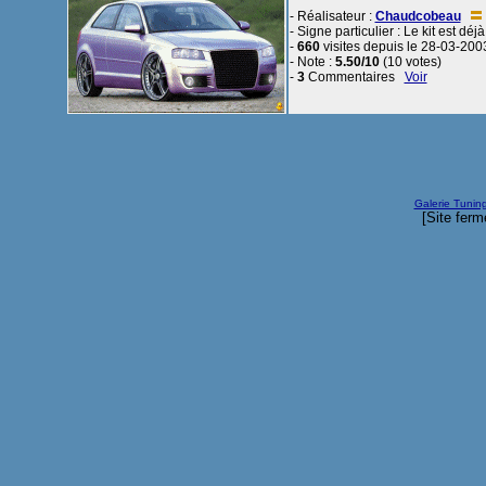
- Réalisateur :
Chaudcobeau
- Signe particulier : Le kit est déjà
-
660
visites depuis le 28-03-200
- Note :
5.50/10
(10 votes)
-
3
Commentaires
Voir
Galerie Tunin
[Site ferm