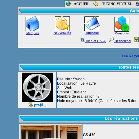
ACCUEIL
TUNING VIRTUEL
Accueil
-
Foru
Gale
Nouveautés
Tutoriaux
Marques
Concours
Aide et F.A.Q.
Rechercher
<<= Retour
Toutes le
Pseudo : Swoop
Localisation : Le Havre
Site Web :
Emploi : Etudiant
Nombre de réalisation : 8
Note moyenne : 8.04/10 (Calculée sur les 5 derni
Les réalisations
GS 430