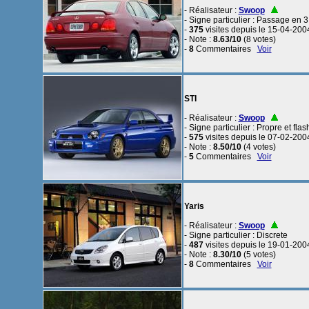
- Réalisateur :
Swoop
- Signe particulier : Passage en
-
375
visites depuis le 15-04-200
- Note :
8.63/10
(8 votes)
-
8
Commentaires
Voir
STI
- Réalisateur :
Swoop
- Signe particulier : Propre et flas
-
575
visites depuis le 07-02-200
- Note :
8.50/10
(4 votes)
-
5
Commentaires
Voir
Yaris
- Réalisateur :
Swoop
- Signe particulier : Discrete
-
487
visites depuis le 19-01-200
- Note :
8.30/10
(5 votes)
-
8
Commentaires
Voir