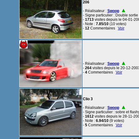
206
- Réalisateur :
Swoop
- Signe particulier : Double sortie
-
1713
visites depuis le 04-01-20
- Note :
7.85/10
(10 votes)
-
12
Commentaires
Voir
- Réalisateur :
Swoop
-
264
visites depuis le 20-12-200
-
4
Commentaires
Voir
Clio 3
- Réalisateur :
Swoop
- Signe particulier : sobre et flashy
-
1612
visites depuis le 28-11-20
- Note :
6.94/10
(9 votes)
-
5
Commentaires
Voir