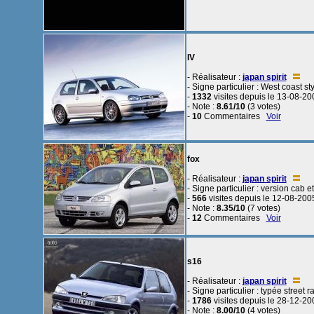
IV
- Réalisateur :
japan spirit
- Signe particulier : West coast st
-
1332
visites depuis le 13-08-20
- Note :
8.61/10
(3 votes)
-
10
Commentaires
Voir
fox
- Réalisateur :
japan spirit
- Signe particulier : version cab 
-
566
visites depuis le 12-08-200
- Note :
8.35/10
(7 votes)
-
12
Commentaires
Voir
s16
- Réalisateur :
japan spirit
- Signe particulier : typée street r
-
1786
visites depuis le 28-12-20
- Note :
8.00/10
(4 votes)