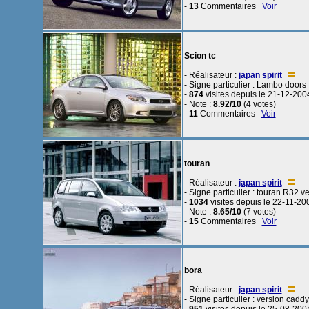
-
13
Commentaires
Voir
Scion tc
- Réalisateur :
japan spirit
- Signe particulier : Lambo doors
-
874
visites depuis le 21-12-200
- Note :
8.92/10
(4 votes)
-
11
Commentaires
Voir
touran
- Réalisateur :
japan spirit
- Signe particulier : touran R32 ve
-
1034
visites depuis le 22-11-20
- Note :
8.65/10
(7 votes)
-
15
Commentaires
Voir
bora
- Réalisateur :
japan spirit
- Signe particulier : version caddy