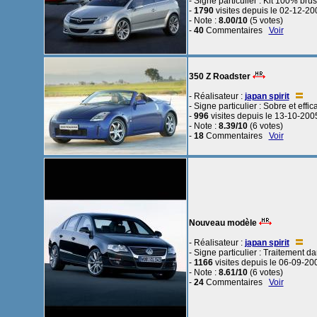
- Signe particulier : Kit 100% bru
-
1790
visites depuis le 02-12-20
- Note :
8.00/10
(5 votes)
-
40
Commentaires
Voir
350 Z Roadster
- Réalisateur :
japan spirit
- Signe particulier : Sobre et effi
-
996
visites depuis le 13-10-200
- Note :
8.39/10
(6 votes)
-
18
Commentaires
Voir
Nouveau modèle
- Réalisateur :
japan spirit
- Signe particulier : Traitement d
-
1166
visites depuis le 06-09-20
- Note :
8.61/10
(6 votes)
-
24
Commentaires
Voir