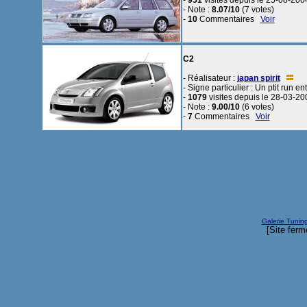
-
951
visites depuis le 25-08-200
- Note :
8.07/10
(7 votes)
-
10
Commentaires
Voir
C2
- Réalisateur :
japan spirit
- Signe particulier : Un ptit run en
-
1079
visites depuis le 28-03-20
- Note :
9.00/10
(6 votes)
-
7
Commentaires
Voir
Galerie Tunin
[Site ferm