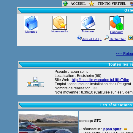
ACCUEIL
TUNING VIRTUEL
Accueil
-
Foru
Gale
Nouveautés
Tutoriaux
Marques
Concours
Aide et F.A.Q.
Rechercher
<<= Retour
Toutes les r
Pseudo : japan spirit
Localisation : Ensisheim (68)
Site Web :
http://monsite.wanadoo.fr/LittleTribe
Emploi : conducteur d'installation chez Peugeot
Nombre de réalisation : 33
Note moyenne : 8.39/10 (Calculée sur les 5 derni
Les réalisations
concept GTC
- Réalisateur :
japan spirit