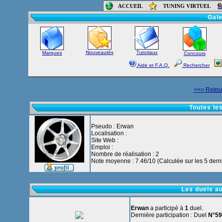
ACCUEIL
TUNING VIRTUEL
Accueil
-
Foru
Gale
Nouveautés
Tutoriaux
Marques
Concours
Aide et F.A.Q.
Rechercher
<<= Retour
Toutes le
Pseudo : Erwan
Localisation :
Site Web :
Emploi :
Nombre de réalisation : 2
Note moyenne : 7.46/10 (Calculée sur les 5 derni
Les duels a
Erwan
a participé à
1
duel.
Dernière participation : Duel
N°59