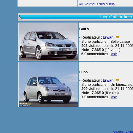
=> Voir tous ses duels
Les réalisations
Golf V
- Réalisateur :
Erwan
- Signe particulier : Belle caisse
-
402
visites depuis le 24-11-200
- Note :
7.86/10
(11 votes)
-
6
Commentaires
Voir
Lupo
- Réalisateur :
Erwan
- Signe particulier : Un bijoux, s
-
409
visites depuis le 21-11-200
- Note :
7.06/10
(8 votes)
-
7
Commentaires
Voir
Galerie Tunin