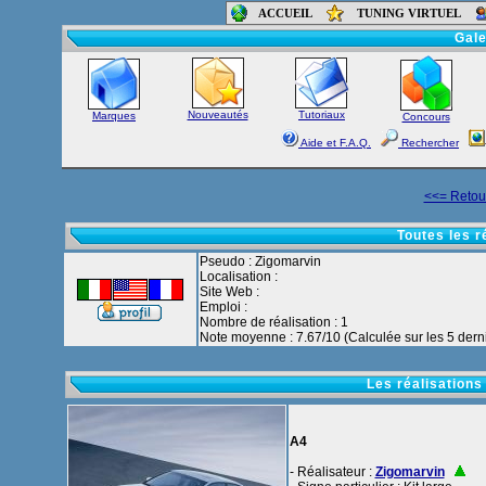
ACCUEIL
TUNING VIRTUEL
Accueil
-
Foru
Gale
Nouveautés
Tutoriaux
Marques
Concours
Aide et F.A.Q.
Rechercher
<<= Retour
Toutes les r
Pseudo : Zigomarvin
Localisation :
Site Web :
Emploi :
Nombre de réalisation : 1
Note moyenne : 7.67/10 (Calculée sur les 5 derni
Les réalisations
A4
- Réalisateur :
Zigomarvin