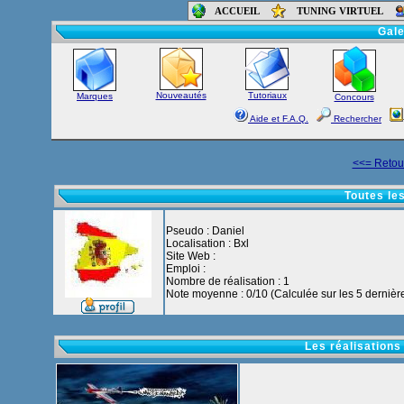
ACCUEIL
TUNING VIRTUEL
Accueil
-
Foru
Gale
Nouveautés
Tutoriaux
Marques
Concours
Aide et F.A.Q.
Rechercher
<<= Retour
Toutes les
Pseudo : Daniel
Localisation : Bxl
Site Web :
Emploi :
Nombre de réalisation : 1
Note moyenne : 0/10 (Calculée sur les 5 dernière
Les réalisations