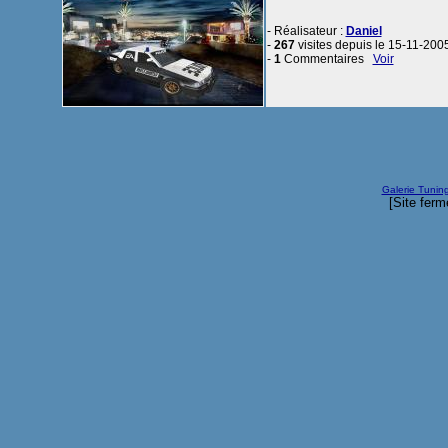
- Réalisateur :
Daniel
-
267
visites depuis le 15-11-200
-
1
Commentaires
Voir
Galerie Tunin
[Site ferm