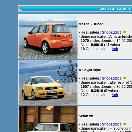
Les réalisations
Mazda 2 Tuned
- Réalisateur :
Shopaddict
- Signe particulier : All is airbrus
-
1070
visites depuis le 14-02-20
- Note :
9.00/10
(14 votes)
-
18
Commentaires
Voir
A3 c@b style
- Réalisateur :
Shopaddict
- Signe particulier : Elle respir
-
1657
visites depuis le 30-12-20
- Note :
9.34/10
(5 votes)
-
12
Commentaires
Voir
Scion xb
- Réalisateur :
Shopaddict
- Signe particulier : First one for 