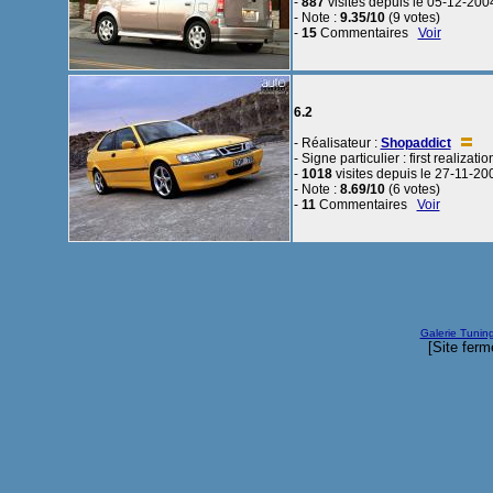
-
887
visites depuis le 05-12-200
- Note :
9.35/10
(9 votes)
-
15
Commentaires
Voir
6.2
- Réalisateur :
Shopaddict
- Signe particulier : first realizatio
-
1018
visites depuis le 27-11-20
- Note :
8.69/10
(6 votes)
-
11
Commentaires
Voir
Galerie Tunin
[Site ferm