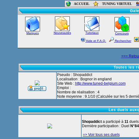
ACCUEIL
TUNING VIRTUEL
Accueil
-
Foru
Gale
Nouveautés
Tutoriaux
Marques
Concours
Aide et F.A.Q.
Rechercher
<<= Retour
Toutes les r
Pseudo : Shopaddict
Localisation : Bognor in england
Site Web :
http://www.tuned-belgium.com
Emploi :
Nombre de réalisation : 4
Note moyenne : 9.1/10 (Calculée sur les 5 derniè
Les duels auxq
Shopaddict
a participé à
11
duels
Dernière participation : Duel
N°84
=> Voir tous ses duels