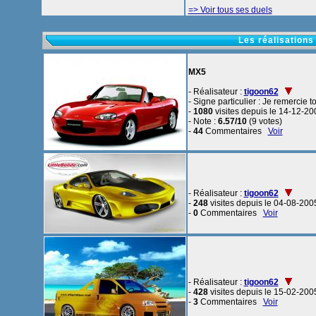
=> Voir tous ses duels
Les réalisations
MX5
- Réalisateur :
tigoon62
- Signe particulier : Je remercie to
-
1080
visites depuis le 14-12-20
- Note :
6.57/10
(9 votes)
-
44
Commentaires
Voir
- Réalisateur :
tigoon62
-
248
visites depuis le 04-08-200
-
0
Commentaires
Voir
- Réalisateur :
tigoon62
-
428
visites depuis le 15-02-200
-
3
Commentaires
Voir