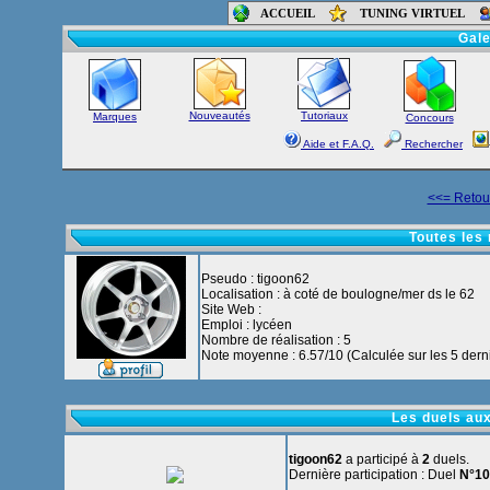
ACCUEIL
TUNING VIRTUEL
Accueil
-
Foru
Gale
Nouveautés
Tutoriaux
Marques
Concours
Aide et F.A.Q.
Rechercher
<<= Retour
Toutes les 
Pseudo : tigoon62
Localisation : à coté de boulogne/mer ds le 62
Site Web :
Emploi : lycéen
Nombre de réalisation : 5
Note moyenne : 6.57/10 (Calculée sur les 5 derni
Les duels aux
tigoon62
a participé à
2
duels.
Dernière participation : Duel
N°10