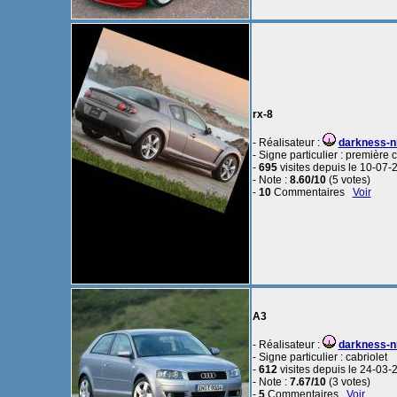
rx-8
- Réalisateur :
darkness-
- Signe particulier : première 
-
695
visites depuis le 10-07-
- Note :
8.60/10
(5 votes)
-
10
Commentaires
Voir
A3
- Réalisateur :
darkness-
- Signe particulier : cabriolet
-
612
visites depuis le 24-03-
- Note :
7.67/10
(3 votes)
-
5
Commentaires
Voir