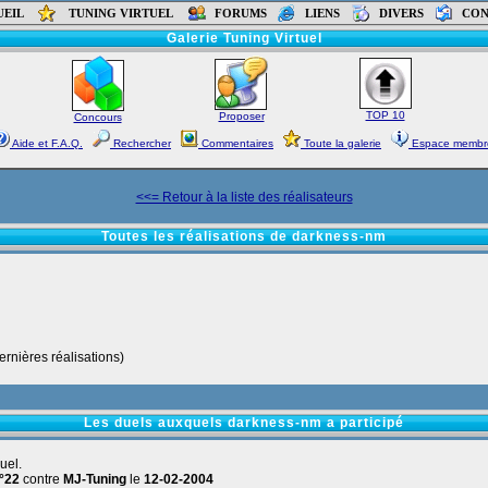
UEIL
TUNING VIRTUEL
FORUMS
LIENS
DIVERS
CON
Accueil
-
Forums
-
Tutoriaux
-
Liens
-
Contact
Galerie Tuning Virtuel
TOP 10
Proposer
Concours
Aide et F.A.Q.
Rechercher
Commentaires
Toute la galerie
Espace membr
<<= Retour à la liste des réalisateurs
Toutes les réalisations de darkness-nm
rnières réalisations)
Les duels auxquels darkness-nm a participé
uel.
°22
contre
MJ-Tuning
le
12-02-2004