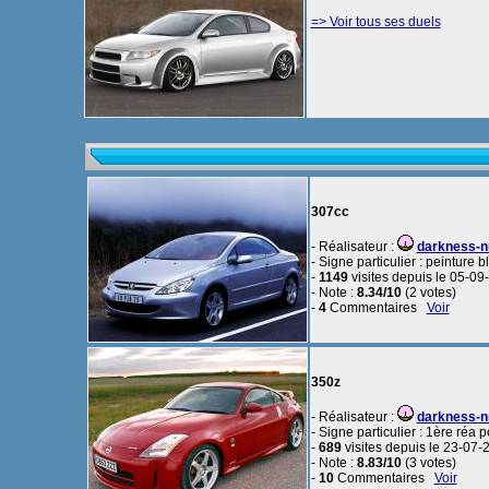
=> Voir tous ses duels
307cc
- Réalisateur :
darkness-
- Signe particulier : peinture
-
1149
visites depuis le 05-09
- Note :
8.34/10
(2 votes)
-
4
Commentaires
Voir
350z
- Réalisateur :
darkness-
- Signe particulier : 1ère réa
-
689
visites depuis le 23-07-
- Note :
8.83/10
(3 votes)
-
10
Commentaires
Voir