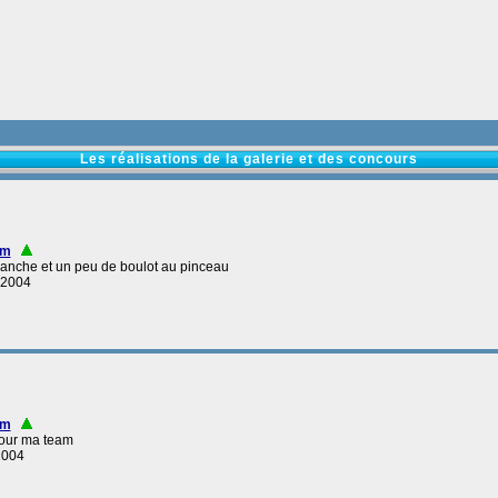
Les réalisations de la galerie et des concours
nm
 blanche et un peu de boulot au pinceau
-2004
nm
 pour ma team
2004