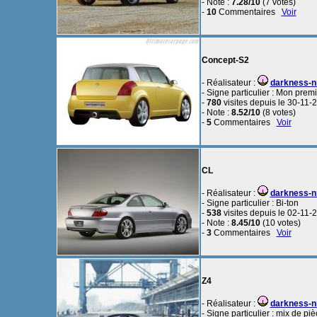
- Note :
7.28/10
(7 votes)
-
10
Commentaires
Voir
Concept-S2
- Réalisateur :
darkness-
- Signe particulier : Mon pr
-
780
visites depuis le 30-11-
- Note :
8.52/10
(8 votes)
-
5
Commentaires
Voir
CL
- Réalisateur :
darkness-
- Signe particulier : Bi-ton
-
538
visites depuis le 02-11-
- Note :
8.45/10
(10 votes)
-
3
Commentaires
Voir
Z4
- Réalisateur :
darkness-
- Signe particulier : mix de p