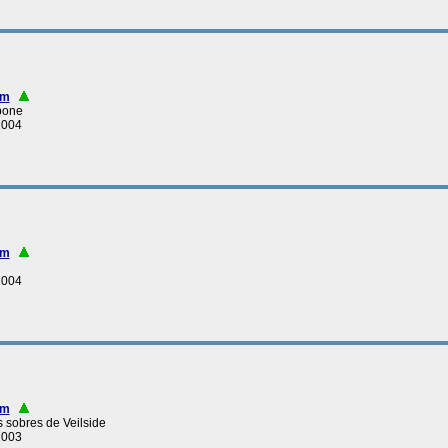
nm
rbone
2004
nm
2004
nm
es sobres de Veilside
2003