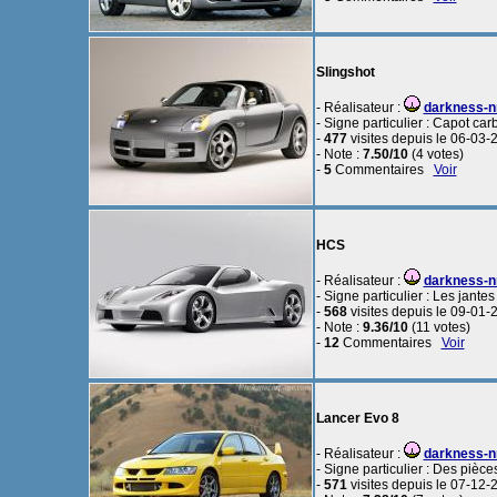
Slingshot
- Réalisateur :
darkness-
- Signe particulier : Capot ca
-
477
visites depuis le 06-03-
- Note :
7.50/10
(4 votes)
-
5
Commentaires
Voir
HCS
- Réalisateur :
darkness-
- Signe particulier : Les jantes
-
568
visites depuis le 09-01-
- Note :
9.36/10
(11 votes)
-
12
Commentaires
Voir
Lancer Evo 8
- Réalisateur :
darkness-
- Signe particulier : Des pièc
-
571
visites depuis le 07-12-