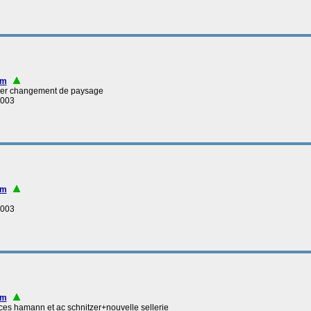
nm
emier changement de paysage
2003
nm
2003
nm
ièces hamann et ac schnitzer+nouvelle sellerie