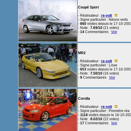
Coupé Sport
- Réalisateur :
re-volt
- Signe particulier : Néons verts
-
860
visites depuis le 17-10-200
- Note :
7.69/10
(21 votes)
-
14
Commentaires
Voir
MR2
- Réalisateur :
re-volt
- Signe particulier : Lisse
-
653
visites depuis le 17-10-200
- Note :
7.50/10
(16 votes)
-
9
Commentaires
Voir
Corolla
- Réalisateur :
re-volt
- Signe particulier : Premiére réa
-
1118
visites depuis le 16-10-20
- Note :
8.02/10
(22 votes)
-
17
Commentaires
Voir