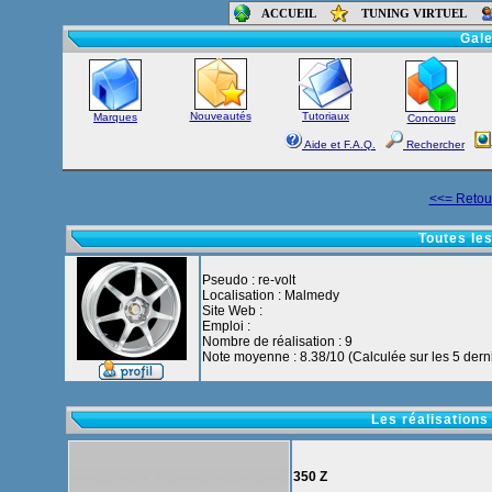
ACCUEIL
TUNING VIRTUEL
Accueil
-
Foru
Gale
Nouveautés
Tutoriaux
Marques
Concours
Aide et F.A.Q.
Rechercher
<<= Retour
Toutes les
Pseudo : re-volt
Localisation : Malmedy
Site Web :
Emploi :
Nombre de réalisation : 9
Note moyenne : 8.38/10 (Calculée sur les 5 derni
Les réalisations
350 Z