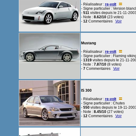
- Réalisateur :
re-volt
- Signe particulier : Version blan
-
511
visites depuis le 21-11-200
- Note :
8.62/10
(23 votes)
-
12
Commentaires
Voir
Mustang
- Réalisateur :
re-volt
- Signe particulier : Flaming vikin
-
1319
visites depuis le 21-11-20
- Note :
7.87/10
(8 votes)
-
7
Commentaires
Voir
IS 300
- Réalisateur :
re-volt
- Signe particulier : Chutes
-
550
visites depuis le 19-11-200
- Note :
8.45/10
(27 votes)
-
12
Commentaires
Voir