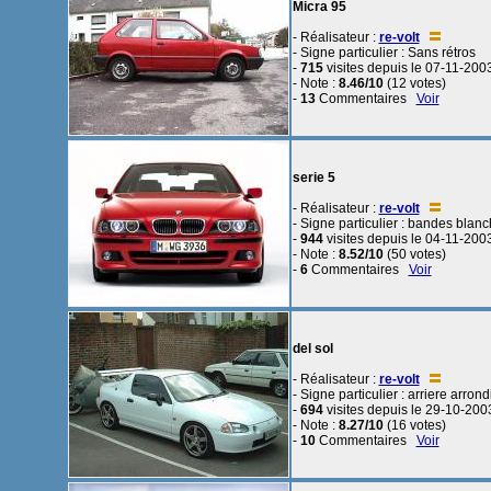
Micra 95
- Réalisateur :
re-volt
- Signe particulier : Sans rétros
-
715
visites depuis le 07-11-200
- Note :
8.46/10
(12 votes)
-
13
Commentaires
Voir
serie 5
- Réalisateur :
re-volt
- Signe particulier : bandes blan
-
944
visites depuis le 04-11-200
- Note :
8.52/10
(50 votes)
-
6
Commentaires
Voir
del sol
- Réalisateur :
re-volt
- Signe particulier : arriere arrond
-
694
visites depuis le 29-10-200
- Note :
8.27/10
(16 votes)
-
10
Commentaires
Voir