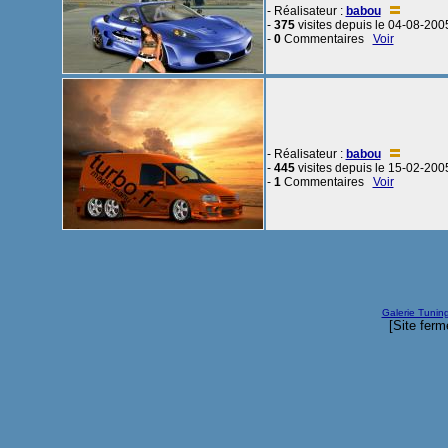
- Réalisateur :
babou
-
375
visites depuis le 04-08-200
-
0
Commentaires
Voir
- Réalisateur :
babou
-
445
visites depuis le 15-02-200
-
1
Commentaires
Voir
Galerie Tunin
[Site ferm