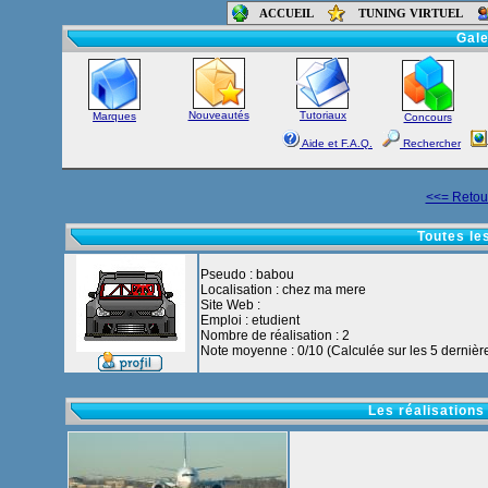
ACCUEIL
TUNING VIRTUEL
Accueil
-
Foru
Gale
Nouveautés
Tutoriaux
Marques
Concours
Aide et F.A.Q.
Rechercher
<<= Retour
Toutes le
Pseudo : babou
Localisation : chez ma mere
Site Web :
Emploi : etudient
Nombre de réalisation : 2
Note moyenne : 0/10 (Calculée sur les 5 dernière
Les réalisations