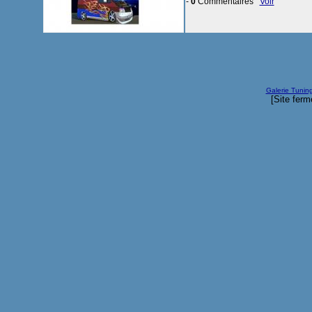
-
0
Commentaires
Voir
Galerie Tunin
[Site ferm