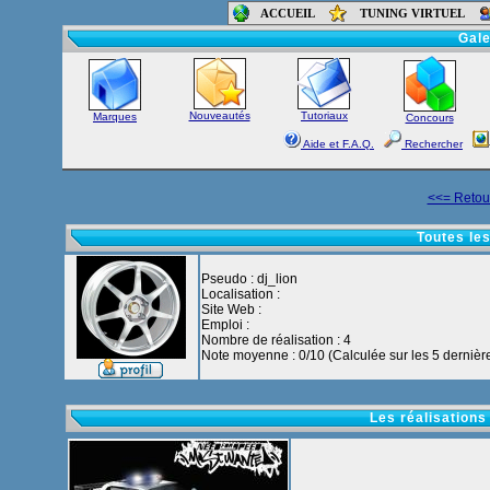
ACCUEIL
TUNING VIRTUEL
Accueil
-
Foru
Gale
Nouveautés
Tutoriaux
Marques
Concours
Aide et F.A.Q.
Rechercher
<<= Retour
Toutes les
Pseudo : dj_lion
Localisation :
Site Web :
Emploi :
Nombre de réalisation : 4
Note moyenne : 0/10 (Calculée sur les 5 dernière
Les réalisations