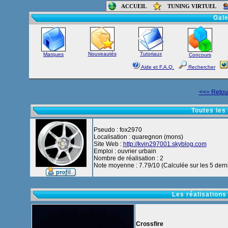
ACCUEIL
TUNING VIRTUEL
Accueil
-
Foru
Gale
Nouveautés
Tutoriaux
Marques
Concours
Aide et F.A.Q.
Rechercher
<<= Retour
Toutes les
Pseudo : fox2970
Localisation : quaregnon (mons)
Site Web :
http://kvin297001.skyblog.com
Emploi : ouvrier urbain
Nombre de réalisation : 2
Note moyenne : 7.79/10 (Calculée sur les 5 derni
Les réalisations
Crossfire