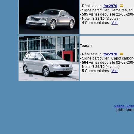
- Réalisateur :
fox2970
- Signe particulier : 2eme rea, et u
-
595
visites depuis le 22-03-200
- Note :
8.33/10
(3 votes)
-
4
Commentaires
Voir
Touran
- Réalisateur :
fox2970
- Signe particulier : Capot carbon
-
564
visites depuis le 02-03-200
- Note :
7.25/10
(4 votes)
-
5
Commentaires
Voir
Galerie Tunin
[Site ferm