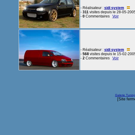
- Réalisateur :
sidi system
-
311
visites depuis le 28-05-200
-
0
Commentaires
Voir
- Réalisateur :
sidi system
-
568
visites depuis le 15-02-200
-
2
Commentaires
Voir
Galerie Tunin
[Site ferm