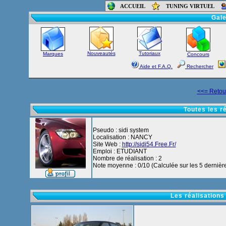
ACCUEIL
TUNING VIRTUEL
Accueil
-
Foru
Gale
Nouveautés
Tutoriaux
Marques
Concours
Aide et F.A.Q.
Rechercher
<<= Retour
Toutes les r
Pseudo : sidi system
Localisation : NANCY
Site Web :
http://sidi54.Free.Fr/
Emploi : ETUDIANT
Nombre de réalisation : 2
Note moyenne : 0/10 (Calculée sur les 5 dernière
Les réalisations