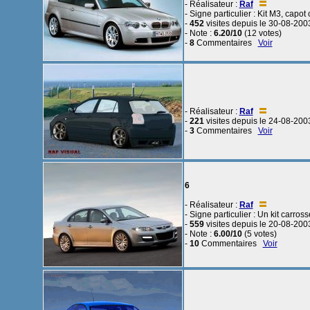
- Réalisateur :
Raf
- Signe particulier : Kit M3, capot 
-
452
visites depuis le 30-08-200
- Note :
6.20/10
(12 votes)
-
8
Commentaires
Voir
- Réalisateur :
Raf
-
221
visites depuis le 24-08-200
-
3
Commentaires
Voir
6
- Réalisateur :
Raf
- Signe particulier : Un kit carro
-
559
visites depuis le 20-08-200
- Note :
6.00/10
(5 votes)
-
10
Commentaires
Voir