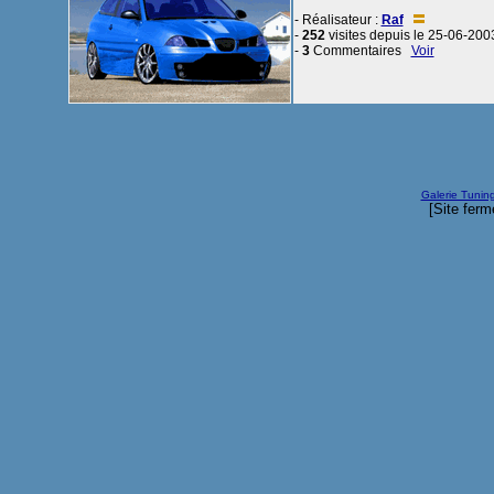
- Réalisateur :
Raf
-
252
visites depuis le 25-06-200
-
3
Commentaires
Voir
Galerie Tunin
[Site ferm