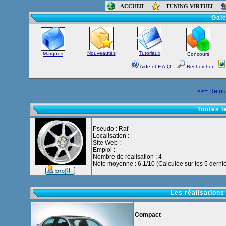
ACCUEIL
TUNING VIRTUEL
Accueil
-
Foru
Gale
Nouveautés
Tutoriaux
Marques
Concours
Aide et F.A.Q.
Rechercher
<<= Retour
Toutes l
Pseudo : Raf
Localisation :
Site Web :
Emploi :
Nombre de réalisation : 4
Note moyenne : 6.1/10 (Calculée sur les 5 derniè
Les réalisations
Compact