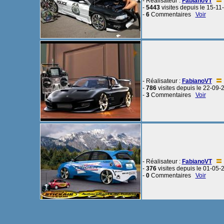
- Réalisateur :
FabianoVT
-
5443
visites depuis le 15-11
-
6
Commentaires
Voir
- Réalisateur :
FabianoVT
-
786
visites depuis le 22-09-
-
3
Commentaires
Voir
- Réalisateur :
FabianoVT
-
376
visites depuis le 01-05-
-
0
Commentaires
Voir