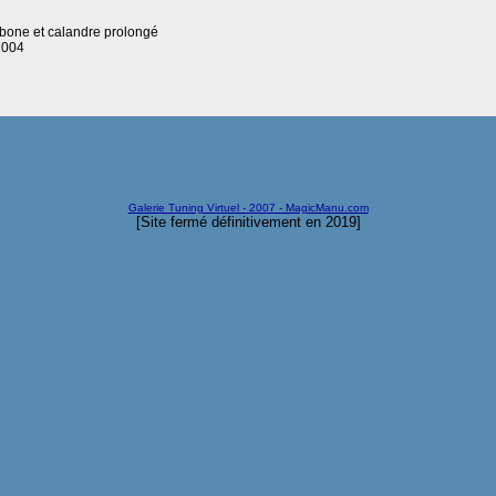
carbone et calandre prolongé
2004
Galerie Tuning Virtuel - 2007 - MagicManu.com
[Site fermé définitivement en 2019]