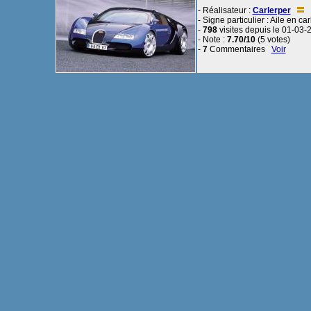
- Réalisateur :
Carlerper
- Signe particulier : Aile en 
-
798
visites depuis le 01-03-
- Note :
7.70/10
(5 votes)
-
7
Commentaires
Voir