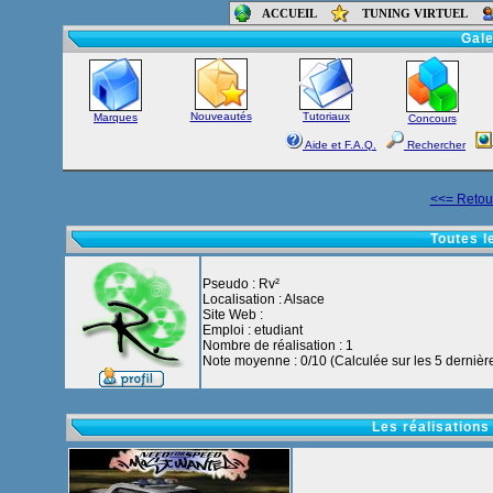
ACCUEIL
TUNING VIRTUEL
Accueil
-
Foru
Gale
Nouveautés
Tutoriaux
Marques
Concours
Aide et F.A.Q.
Rechercher
<<= Retour
Toutes l
Pseudo : Rv²
Localisation : Alsace
Site Web :
Emploi : etudiant
Nombre de réalisation : 1
Note moyenne : 0/10 (Calculée sur les 5 dernière
Les réalisations