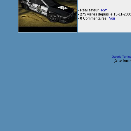
- Réalisateur :
Rv²
-
275
visites depuis le 15-11-200
-
0
Commentaires
Voir
Galerie Tunin
[Site ferm