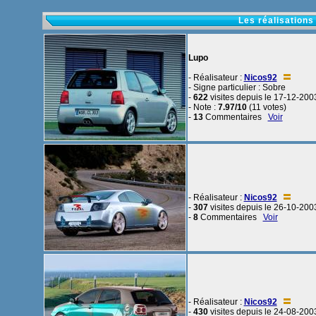
Les réalisations
Lupo
- Réalisateur :
Nicos92
- Signe particulier : Sobre
-
622
visites depuis le 17-12-200
- Note :
7.97/10
(11 votes)
-
13
Commentaires
Voir
- Réalisateur :
Nicos92
-
307
visites depuis le 26-10-200
-
8
Commentaires
Voir
- Réalisateur :
Nicos92
-
430
visites depuis le 24-08-200