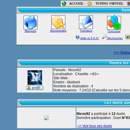
ACCUEIL
TUNING VIRTUEL
Accueil
-
Foru
Gale
Nouveautés
Tutoriaux
Marques
Concours
Aide et F.A.Q.
Rechercher
<<= Retour
Toutes les
Pseudo : Nicos92
Localisation : Chaville -=92=-
Site Web :
Emploi : étudiant
Nombre de réalisation : 4
Note moyenne : 7.24/10 (Calculée sur les 5 derni
Les duels au
Nicos92
a participé à
12
duels.
Dernière participation : Duel
N°83
=> Voir tous ses duels