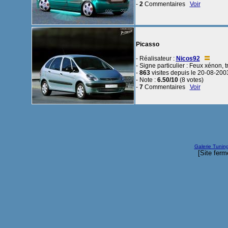
-
2
Commentaires
Voir
Picasso
- Réalisateur :
Nicos92
- Signe particulier : Feux xénon, t
-
863
visites depuis le 20-08-200
- Note :
6.50/10
(8 votes)
-
7
Commentaires
Voir
Galerie Tunin
[Site ferm