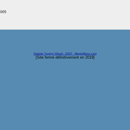
2005
Galerie Tuning Virtuel - 2007 - MagicManu.com
[Site fermé définitivement en 2019]