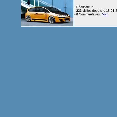
- Réalisateur :
-
233
visites depuis le 18-01-
-
0
Commentaires
Voir