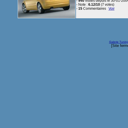
-
940
visites depuis le 30-01-200
- Note :
6.12/10
(7 votes)
-
15
Commentaires
Voir
Galerie Tunin
[Site ferm