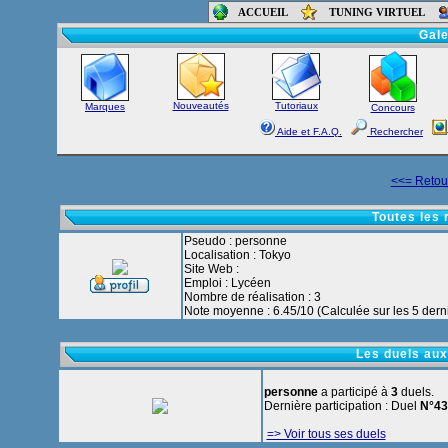
ACCUEIL
TUNING VIRTUEL
Accueil
-
Foru
Gale
Nouveautés
Tutoriaux
Marques
Concours
Aide et F.A.Q.
Rechercher
<<= Retour
Toutes les 
Pseudo : personne
Localisation : Tokyo
Site Web :
Emploi : Lycéen
Nombre de réalisation : 3
Note moyenne : 6.45/10 (Calculée sur les 5 derni
Les duels aux
personne
a participé à
3
duels.
Dernière participation : Duel
N°43
=> Voir tous ses duels