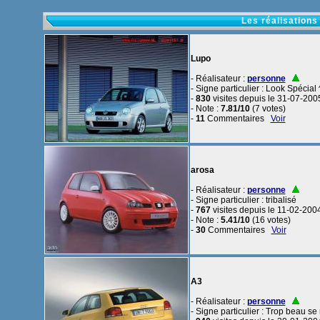
Les réalisations
Lupo
- Réalisateur :
personne
- Signe particulier : Look Spécial 
-
830
visites depuis le 31-07-200
- Note :
7.81/10
(7 votes)
-
11
Commentaires
Voir
arosa
- Réalisateur :
personne
- Signe particulier : tribalisé
-
767
visites depuis le 11-02-200
- Note :
5.41/10
(16 votes)
-
30
Commentaires
Voir
A3
- Réalisateur :
personne
- Signe particulier : Trop beau s