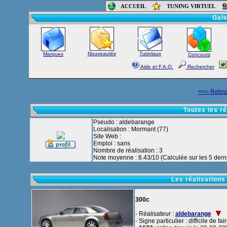
ACCUEIL
TUNING VIRTUEL
Accueil
-
Foru
Gale
Nouveautés
Tutoriaux
Marques
Concours
Aide et F.A.Q.
Rechercher
<<= Retour
Toutes les r
Pseudo : aldebarange
Localisation : Mormant (77)
Site Web :
Emploi : sans
Nombre de réalisation : 3
Note moyenne : 8.43/10 (Calculée sur les 5 derni
Les réalisations
300c
- Réalisateur :
aldebarange
- Signe particulier : difficile de fai