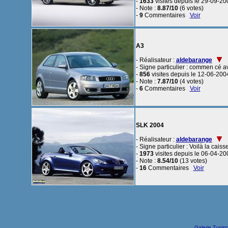
-
1633
visites depuis le 29-09-20
- Note :
8.87/10
(6 votes)
-
9
Commentaires
Voir
A3
- Réalisateur :
aldebarange
- Signe particulier : commen cé a
-
856
visites depuis le 12-06-200
- Note :
7.87/10
(4 votes)
-
6
Commentaires
Voir
SLK 2004
- Réalisateur :
aldebarange
- Signe particulier : Voilà la cais
-
1973
visites depuis le 06-04-20
- Note :
8.54/10
(13 votes)
-
16
Commentaires
Voir
Galerie Tunin