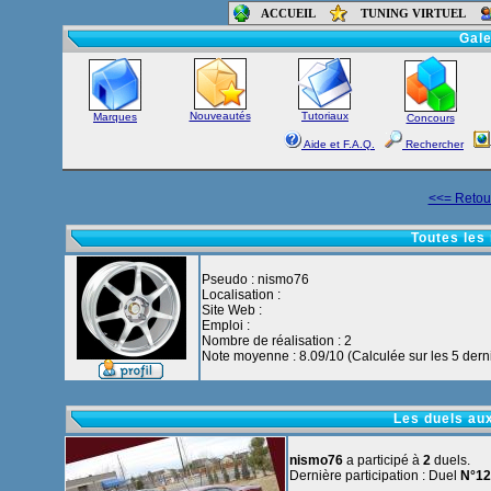
ACCUEIL
TUNING VIRTUEL
Accueil
-
Foru
Gale
Nouveautés
Tutoriaux
Marques
Concours
Aide et F.A.Q.
Rechercher
<<= Retour
Toutes les
Pseudo : nismo76
Localisation :
Site Web :
Emploi :
Nombre de réalisation : 2
Note moyenne : 8.09/10 (Calculée sur les 5 derni
Les duels au
nismo76
a participé à
2
duels.
Dernière participation : Duel
N°12