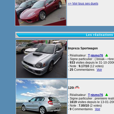
=> Voir tous ses duels
Les réalisations
Impreza Sportwagon
- Réalisateur :
T
nismo76
- Signe particulier : ( break--->br
-
933
visites depuis le 31-10-200
- Note :
9.17/10
(12 votes)
-
25
Commentaires
Voir
120i
- Réalisateur :
T
nismo76
- Signe particulier : premiere real
-
1619
visites depuis le 13-01-20
- Note :
7.00/10
(2 votes)
-
9
Commentaires
Voir