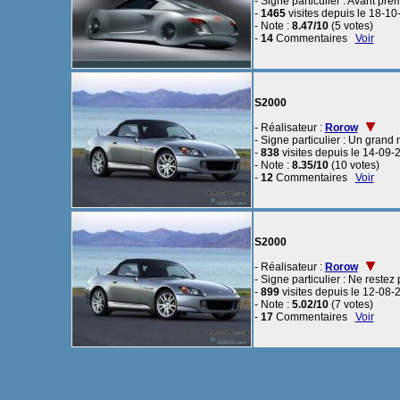
- Signe particulier : Avant prem
-
1465
visites depuis le 18-1
- Note :
8.47/10
(5 votes)
-
14
Commentaires
Voir
S2000
- Réalisateur :
Rorow
- Signe particulier : Un grand 
-
838
visites depuis le 14-09-
- Note :
8.35/10
(10 votes)
-
12
Commentaires
Voir
S2000
- Réalisateur :
Rorow
- Signe particulier : Ne restez 
-
899
visites depuis le 12-08-
- Note :
5.02/10
(7 votes)
-
17
Commentaires
Voir