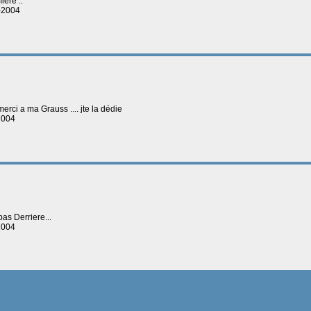
iere ..
0-2004
merci a ma Grauss .... jte la dédie
2004
pas Derriere...
2004