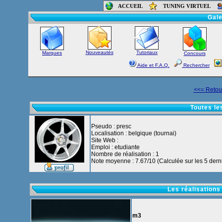
ACCUEIL
TUNING VIRTUEL
Accueil
-
Foru
Gale
Nouveautés
Tutoriaux
Marques
Concours
Aide et F.A.Q.
Rechercher
<<= Retour
Toutes le
Pseudo : presc
Localisation : belgique (tournai)
Site Web :
Emploi : etudiante
Nombre de réalisation : 1
Note moyenne : 7.67/10 (Calculée sur les 5 derni
Les réalisations
m3