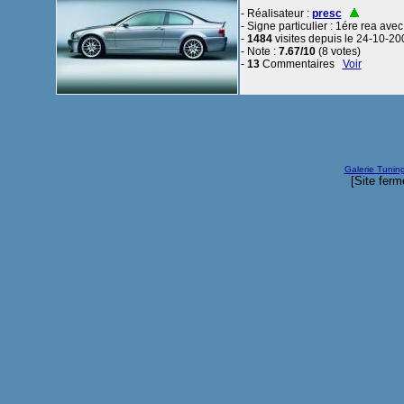
- Réalisateur :
presc
- Signe particulier : 1ére rea avec
-
1484
visites depuis le 24-10-20
- Note :
7.67/10
(8 votes)
-
13
Commentaires
Voir
Galerie Tunin
[Site ferm