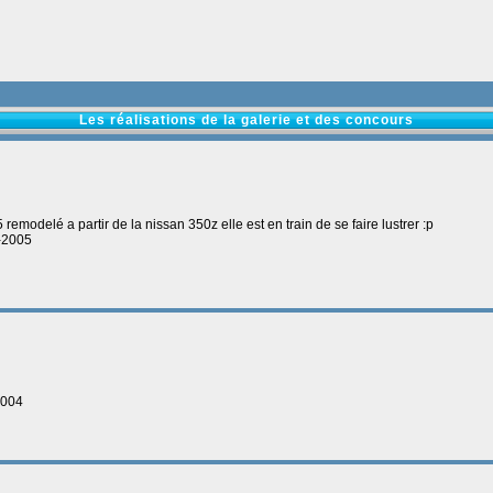
Les réalisations de la galerie et des concours
35 remodelé a partir de la nissan 350z elle est en train de se faire lustrer :p
1-2005
2004