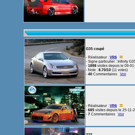
G35 coupé
- Réalisateur :
VR6
- Signe particulier : Infinity G
-
1898
visites depuis le 09-0
- Note :
8.70/10
(11 votes)
-
40
Commentaires
Voir
- Réalisateur :
VR6
-
685
visites depuis le 25-11-
-
7
Commentaires
Voir
???