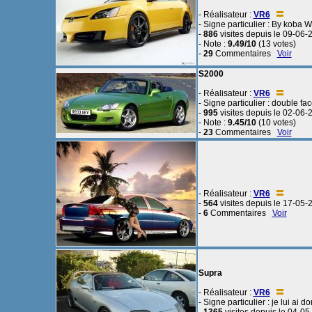
- Réalisateur :
VR6
- Signe particulier : By koba W
-
886
visites depuis le 09-06-
- Note :
9.49/10
(13 votes)
-
29
Commentaires
Voir
S2000
- Réalisateur :
VR6
- Signe particulier : double f
-
995
visites depuis le 02-06-
- Note :
9.45/10
(10 votes)
-
23
Commentaires
Voir
- Réalisateur :
VR6
-
564
visites depuis le 17-05-
-
6
Commentaires
Voir
Supra
- Réalisateur :
VR6
- Signe particulier : je lui ai