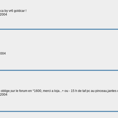
ica by vr6 goldcar !
-2004
2004
o oblige,sur le forum en *1600, merci a loja...+ ou - 15 h de taf pc au pinceau,jantes c
-2004