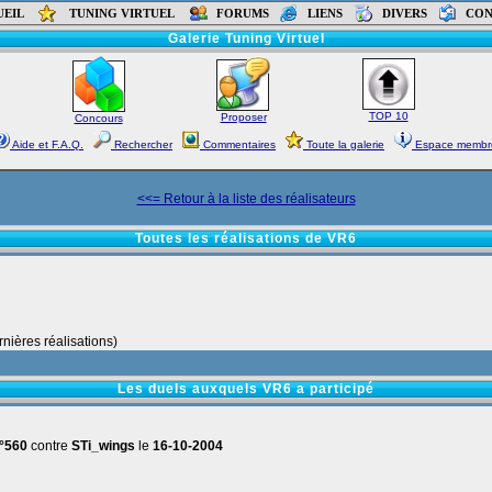
UEIL
TUNING VIRTUEL
FORUMS
LIENS
DIVERS
CON
Accueil
-
Forums
-
Tutoriaux
-
Liens
-
Contact
Galerie Tuning Virtuel
TOP 10
Proposer
Concours
Aide et F.A.Q.
Rechercher
Commentaires
Toute la galerie
Espace membr
<<= Retour à la liste des réalisateurs
Toutes les réalisations de VR6
nières réalisations)
Les duels auxquels VR6 a participé
°560
contre
STi_wings
le
16-10-2004