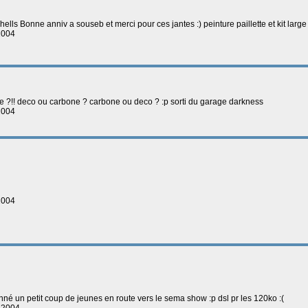
hells Bonne anniv a souseb et merci pour ces jantes :) peinture paillette et kit large
2004
ace ?!! deco ou carbone ? carbone ou deco ? :p sorti du garage darkness
2004
2004
 donné un petit coup de jeunes en route vers le sema show :p dsl pr les 120ko :(