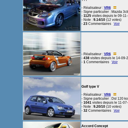
- Réalisateur :
VR6
- Signe particulier : Mazda 3cl
-
1125
visites depuis le 09-11
- Note :
9.14/10
(12 votes)
-
23
Commentaires
Voir
- Réalisateur :
VR6
-
438
visites depuis le 14-09-
-
1
Commentaires
Voir
Golf type V
- Réalisateur :
VR6
- Signe particulier : Dsl 120 k
-
1041
visites depuis le 11-07
- Note :
9.20/10
(10 votes)
-
32
Commentaires
Voir
Accord Concept