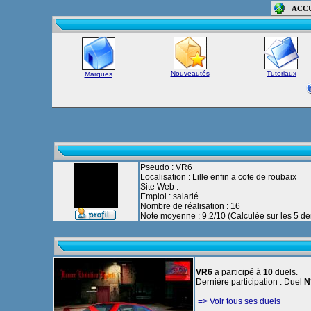
ACC
Nouveautés
Tutoriaux
Marques
Pseudo : VR6
Localisation : Lille enfin a cote de roubaix
Site Web :
Emploi : salarié
Nombre de réalisation : 16
Note moyenne : 9.2/10 (Calculée sur les 5 der
VR6
a participé à
10
duels.
Dernière participation : Duel
N
=> Voir tous ses duels