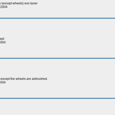
ush (except wheels) evo tuner
8-2004
ept
2004
ng except the wheels are airbrushed.
2004