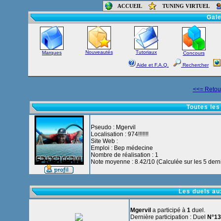
ACCUEIL
TUNING VIRTUEL
Accueil
-
Foru
Gale
Nouveautés
Tutoriaux
Marques
Concours
Aide et F.A.Q.
Rechercher
<<= Retour
Toutes les
Pseudo : Mgervil
Localisation : 974!!!!!!!
Site Web :
Emploi : Bep médecine
Nombre de réalisation : 1
Note moyenne : 8.42/10 (Calculée sur les 5 derni
Les duels au
Mgervil
a participé à
1
duel.
Dernière participation : Duel
N°13