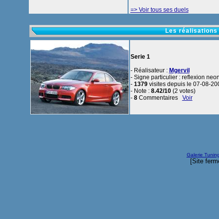
=> Voir tous ses duels
Les réalisations
Serie 1
- Réalisateur :
Mgervil
- Signe particulier : reflexion ne
-
1379
visites depuis le 07-08-20
- Note :
8.42/10
(2 votes)
-
8
Commentaires
Voir
Galerie Tunin
[Site ferm