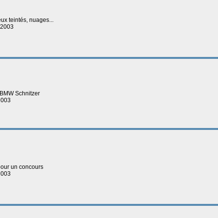
feux teintés, nuages...
-2003
e BMW Schnitzer
2003
 pour un concours
2003