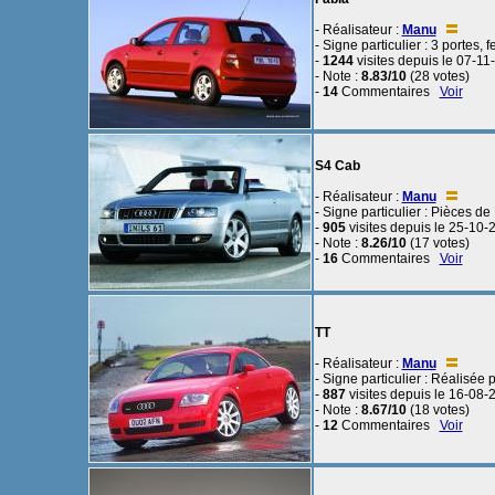
- Réalisateur :
Manu
- Signe particulier : 3 portes, 
-
1244
visites depuis le 07-11
- Note :
8.83/10
(28 votes)
-
14
Commentaires
Voir
S4 Cab
- Réalisateur :
Manu
- Signe particulier : Pièces d
-
905
visites depuis le 25-10-
- Note :
8.26/10
(17 votes)
-
16
Commentaires
Voir
TT
- Réalisateur :
Manu
- Signe particulier : Réalisée
-
887
visites depuis le 16-08-
- Note :
8.67/10
(18 votes)
-
12
Commentaires
Voir