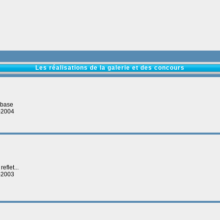
Les réalisations de la galerie et des concours
e base
2-2004
eflet...
2-2003