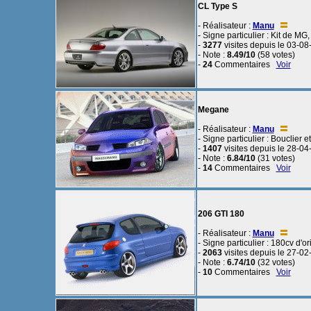
CL Type S
- Réalisateur :
Manu
- Signe particulier : Kit de M
-
3277
visites depuis le 03-0
- Note :
8.49/10
(58 votes)
-
24
Commentaires
Voir
Megane
- Réalisateur :
Manu
- Signe particulier : Bouclier
-
1407
visites depuis le 28-0
- Note :
6.84/10
(31 votes)
-
14
Commentaires
Voir
206 GTI 180
- Réalisateur :
Manu
- Signe particulier : 180cv d'o
-
2063
visites depuis le 27-0
- Note :
6.74/10
(32 votes)
-
10
Commentaires
Voir