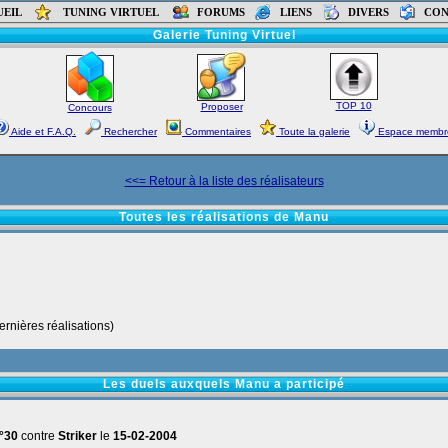
UEIL
TUNING VIRTUEL
FORUMS
LIENS
DIVERS
CON
Accueil
-
Forums
-
Tutoriaux
-
Liens
-
Contact
Galerie Tuning Virtuel
TOP 10
Proposer
Concours
Aide et F.A.Q.
Rechercher
Commentaires
Toute la galerie
Espace membr
<<= Retour à la liste des réalisateurs
Toutes les réalisations de Manu
rnières réalisations)
Les duels auxquels Manu a participé
°30
contre
Striker
le
15-02-2004