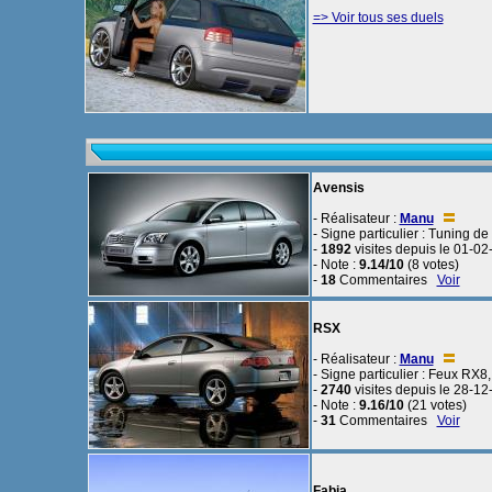
=> Voir tous ses duels
Avensis
- Réalisateur :
Manu
- Signe particulier : Tuning d
-
1892
visites depuis le 01-0
- Note :
9.14/10
(8 votes)
-
18
Commentaires
Voir
RSX
- Réalisateur :
Manu
- Signe particulier : Feux RX8, r
-
2740
visites depuis le 28-1
- Note :
9.16/10
(21 votes)
-
31
Commentaires
Voir
Fabia