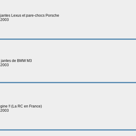
G, jantes Lexus et pare-chocs Porsche
8-2003
 et jantes de BMW M3
4-2003
rigine !! (La RC en France)
2-2003