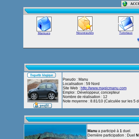
ACC
Nouveautés
Tutoriaux
Marques
Pseudo : Manu
Localisation : 59 Nord
Site Web :
http://www.magicmanu.com
Emploi : Développeur, concepteur
Nombre de réalisation : 12
Note moyenne : 8.81/10 (Calculée sur les 5 de
Manu
a participé à
1
duel.
Dernière participation : Duel
N