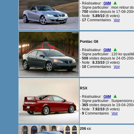
- Réalisateur :
GliM
- Signe particulier : mon retour ds 
-
700
visites depuis le 17-08-200
- Note :
5.89/10
(6 votes)
-
17
Commentaires
Voir
Pontiac G6
- Réalisateur :
GliM
- Signe particulier : 120 ko qual
-
508
visites depuis le 24-05-200
- Note :
8.33/10
(3 votes)
-
10
Commentaires
Voir
RSX
- Réalisateur :
GliM
- Signe particulier : Suspension
-
365
visites depuis le 19-04-200
- Note :
7.92/10
(6 votes)
-
9
Commentaires
Voir
206 cc