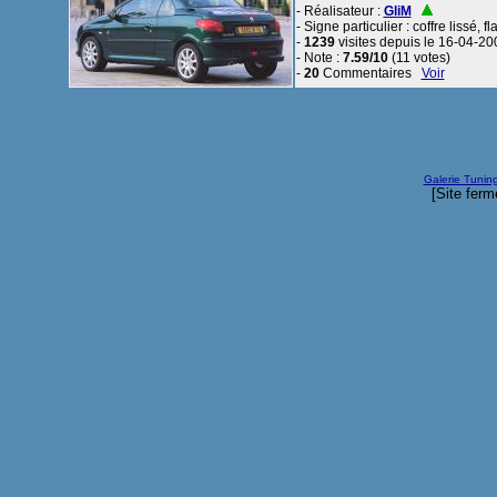
- Réalisateur :
GliM
- Signe particulier : coffre lissé, f
-
1239
visites depuis le 16-04-20
- Note :
7.59/10
(11 votes)
-
20
Commentaires
Voir
Galerie Tunin
[Site ferm