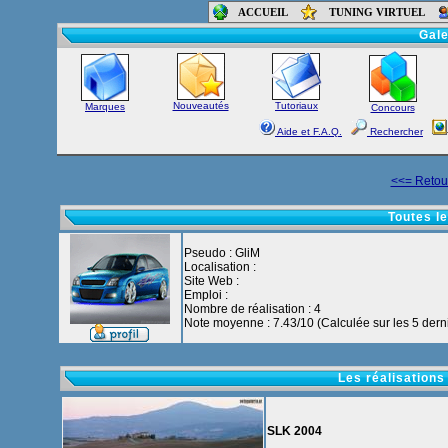
ACCUEIL
TUNING VIRTUEL
Accueil
-
Foru
Gale
Nouveautés
Tutoriaux
Marques
Concours
Aide et F.A.Q.
Rechercher
<<= Retour
Toutes le
Pseudo : GliM
Localisation :
Site Web :
Emploi :
Nombre de réalisation : 4
Note moyenne : 7.43/10 (Calculée sur les 5 derni
Les réalisations
SLK 2004