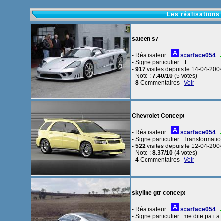
Les réalisations
saleen s7
- Réalisateur :
scarface054
- Signe particulier : tt
-
917
visites depuis le 14-04-200
- Note :
7.40/10
(5 votes)
-
8
Commentaires
Voir
Chevrolet Concept
- Réalisateur :
scarface054
- Signe particulier : Transformati
-
522
visites depuis le 12-04-200
- Note :
8.37/10
(4 votes)
-
4
Commentaires
Voir
skyline gtr concept
- Réalisateur :
scarface054
- Signe particulier : me dite pa i 