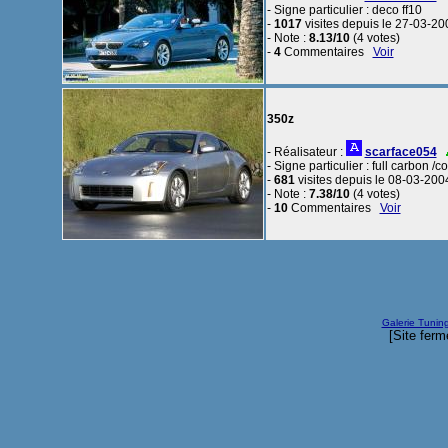
- Signe particulier : deco ff10
-
1017
visites depuis le 27-03-20
- Note :
8.13/10
(4 votes)
-
4
Commentaires
Voir
350z
- Réalisateur :
scarface054
- Signe particulier : full carbon /c
-
681
visites depuis le 08-03-200
- Note :
7.38/10
(4 votes)
-
10
Commentaires
Voir
Galerie Tunin
[Site ferm