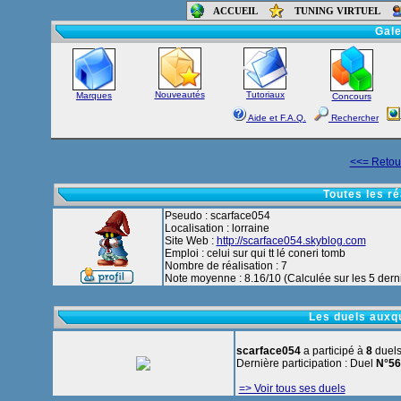
ACCUEIL
TUNING VIRTUEL
Accueil
-
Foru
Gale
Nouveautés
Tutoriaux
Marques
Concours
Aide et F.A.Q.
Rechercher
<<= Retour
Toutes les r
Pseudo : scarface054
Localisation : lorraine
Site Web :
http://scarface054.skyblog.com
Emploi : celui sur qui tt lé coneri tomb
Nombre de réalisation : 7
Note moyenne : 8.16/10 (Calculée sur les 5 derni
Les duels auxq
scarface054
a participé à
8
duels
Dernière participation : Duel
N°56
=> Voir tous ses duels