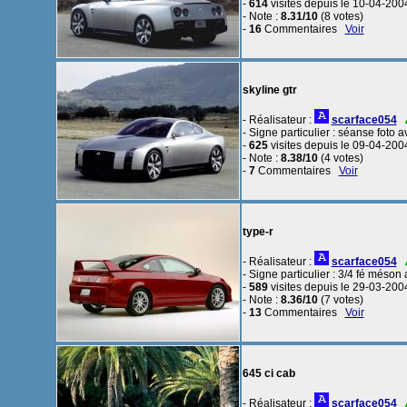
-
614
visites depuis le 10-04-200
- Note :
8.31/10
(8 votes)
-
16
Commentaires
Voir
skyline gtr
- Réalisateur :
scarface054
- Signe particulier : séanse foto 
-
625
visites depuis le 09-04-200
- Note :
8.38/10
(4 votes)
-
7
Commentaires
Voir
type-r
- Réalisateur :
scarface054
- Signe particulier : 3/4 fé méson
-
589
visites depuis le 29-03-200
- Note :
8.36/10
(7 votes)
-
13
Commentaires
Voir
645 ci cab
- Réalisateur :
scarface054