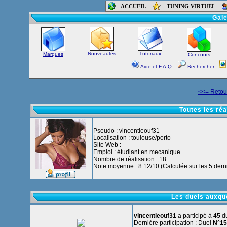
ACCUEIL
TUNING VIRTUEL
Accueil
-
Foru
Gale
Nouveautés
Tutoriaux
Marques
Concours
Aide et F.A.Q.
Rechercher
<<= Retour
Toutes les réa
Pseudo : vincentleouf31
Localisation : toulouse/porto
Site Web :
Emploi : étudiant en mecanique
Nombre de réalisation : 18
Note moyenne : 8.12/10 (Calculée sur les 5 derni
Les duels auxque
vincentleouf31
a participé à
45
du
Dernière participation : Duel
N°15