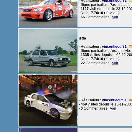
- Réalisateur :
vincentleouf31
- Signe particulier : Pas mal au
-
1127
visites depuis le 23-12-20
- Note :
7.76/10
(11 votes)
-
66
Commentaires
Voir
jetta
- Réalisateur :
vincentleouf31
- Signe particulier : c'est un styl
-
1335
visites depuis le 02-12-20
- Note :
7.74/10
(11 votes)
-
22
Commentaires
Voir
- Réalisateur :
vincentleouf31
-
469
visites depuis le 15-11-200
-
0
Commentaires
Voir