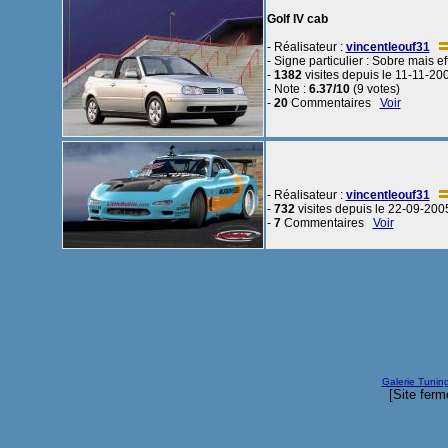
Golf IV cab
- Réalisateur :
vincentleouf31
- Signe particulier : Sobre mais ef
-
1382
visites depuis le 11-11-20
- Note :
6.37/10
(9 votes)
-
20
Commentaires
Voir
- Réalisateur :
vincentleouf31
-
732
visites depuis le 22-09-200
-
7
Commentaires
Voir
Galerie Tunin
[Site ferm