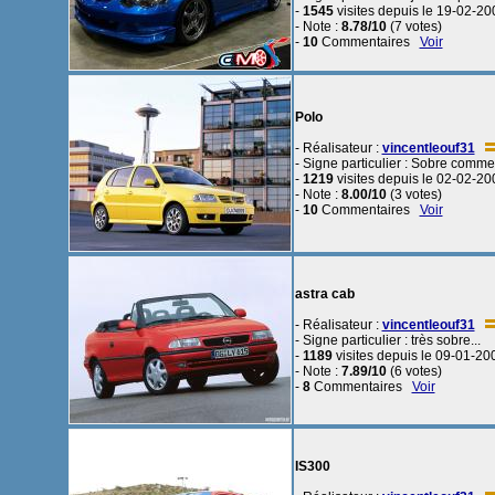
-
1545
visites depuis le 19-02-20
- Note :
8.78/10
(7 votes)
-
10
Commentaires
Voir
Polo
- Réalisateur :
vincentleouf31
- Signe particulier : Sobre comm
-
1219
visites depuis le 02-02-20
- Note :
8.00/10
(3 votes)
-
10
Commentaires
Voir
astra cab
- Réalisateur :
vincentleouf31
- Signe particulier : très sobre...
-
1189
visites depuis le 09-01-20
- Note :
7.89/10
(6 votes)
-
8
Commentaires
Voir
IS300