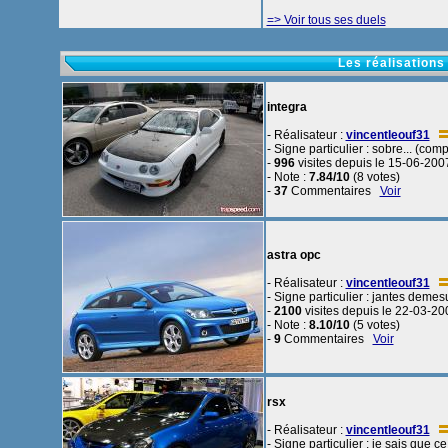
=> Voir tous ses duels
Les réalisations
integra
- Réalisateur :
vincentleouf31
- Signe particulier : sobre... (comp
-
996
visites depuis le 15-06-200
- Note :
7.84/10
(8 votes)
-
37
Commentaires
Voir
astra opc
- Réalisateur :
vincentleouf31
- Signe particulier : jantes demesu
-
2100
visites depuis le 22-03-20
- Note :
8.10/10
(5 votes)
-
9
Commentaires
Voir
rsx
- Réalisateur :
vincentleouf31
- Signe particulier : je sais que c