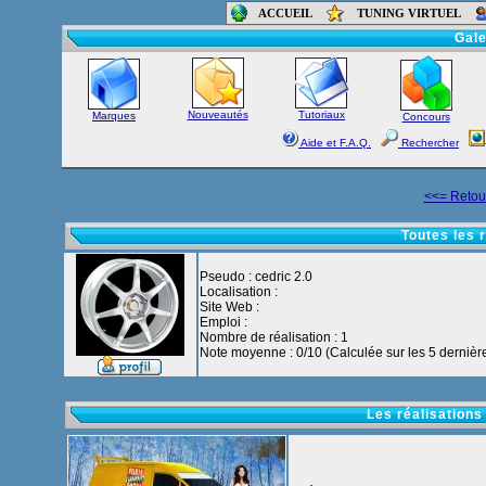
ACCUEIL
TUNING VIRTUEL
Accueil
-
Foru
Gale
Nouveautés
Tutoriaux
Marques
Concours
Aide et F.A.Q.
Rechercher
<<= Retour
Toutes les r
Pseudo : cedric 2.0
Localisation :
Site Web :
Emploi :
Nombre de réalisation : 1
Note moyenne : 0/10 (Calculée sur les 5 dernière
Les réalisations