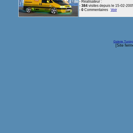
- Réalisateur :
-
384
visites depuis le 15-02-200
-
0
Commentaires
Voir
Galerie Tunin
[Site ferm