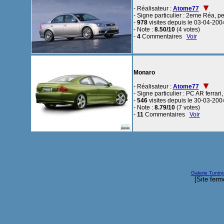
- Réalisateur :
Atome77
- Signe particulier : 2eme Réa, pei
-
978
visites depuis le 03-04-200
- Note :
8.50/10
(4 votes)
-
4
Commentaires
Voir
Monaro
- Réalisateur :
Atome77
- Signe particulier : PC AR ferrari
-
546
visites depuis le 30-03-200
- Note :
8.79/10
(7 votes)
-
11
Commentaires
Voir
Galerie Tunin
[Site ferm