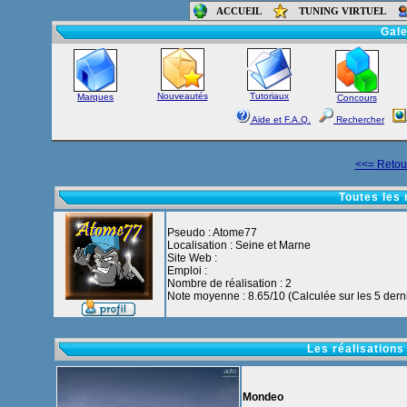
ACCUEIL
TUNING VIRTUEL
Accueil
-
Foru
Gale
Nouveautés
Tutoriaux
Marques
Concours
Aide et F.A.Q.
Rechercher
<<= Retour
Toutes les
Pseudo : Atome77
Localisation : Seine et Marne
Site Web :
Emploi :
Nombre de réalisation : 2
Note moyenne : 8.65/10 (Calculée sur les 5 derni
Les réalisations
Mondeo