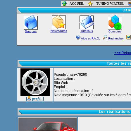
ACCUEIL
TUNING VIRTUEL
Accueil
-
Foru
Gale
Nouveautés
Tutoriaux
Marques
Concours
Aide et F.A.Q.
Rechercher
<<= Retour
Toutes les r
Pseudo : harry76290
Localisation :
Site Web :
Emploi :
Nombre de réalisation : 1
Note moyenne : 0/10 (Calculée sur les 5 dernière
Les réalisations