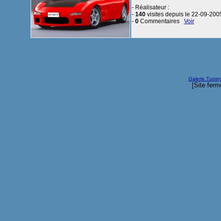
- Réalisateur :
-
140
visites depuis le 22-09-200
-
0
Commentaires
Voir
Galerie Tunin
[Site ferm