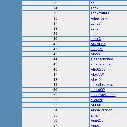
33
ad
34
addx
35
addxmatt93
36
Adrewyew
37
adri59
38
adrium
39
aerial
40
aero-X
41
AIRNESS
42
alanjr59
43
Alban
44
albanelthomas
45
aldebarange
46
Ale62200
47
Alex VW
48
Alex-04
49
alexaliasaketo
50
alexx002
51
alibensastourne
52
alktrazz
53
ALLMIO
54
Alpha Version
55
amar
56
Ame235
57
Ames