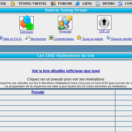
UEIL
TUNING VIRTUEL
FORUMS
LIENS
DIVERS
CON
Accueil
-
Forums
-
Tutoriaux
-
Liens
-
Contact
Galerie Tuning Virtuel
TOP 10
Proposer
Concours
Aide et F.A.Q.
Rechercher
Commentaires
Toute la galerie
Espace membr
Les 1042 réalisateurs du site
Voir la liste détaillée (affichage plus long)
Cliquez sur un pseudo pour voir ses réalisations
oyenne est calculée sur les 5 dernières réalisations hors concours et hors 0/10 (pas encore de n
La progression de la moyenne est mise à jour toutes les 10 notes données au réalisateur.
Pseudo