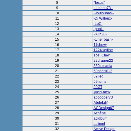
8
*lexus*
9
- Leirina73 -
10
--louloubas--
11
-Dj Willoux-
12
-LbC-
13
-ponk-
14
-R3nZ0-
15
-tuner bash-
16
11chevy
17
1224skyline
18
1ce_Claw
19
22dragon22
20
350z mania
21
50cents012
22
59.jeg
23
59.toms
24
90GT
25
@cid-nitrix
26
abcooper73
27
Abdelatif
28
ACDesign67
29
Achène
30
acidburn
31
actimel
32
Active Design