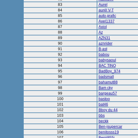
83
Aurel
84
aurél V-T
85
auto.grafic
86
Axel1337
87
Axiol
88
Az
89
AZN31
90
aznrider
91
B-ast
92
babou
93
babysaoul
94
BAC TINO
95
BadBoy_974
96
badsmall
97
bahamut88
98
Bam cky
99
bargeau57
100
bastoo
101
bat46
102
Bboy du 44
103
bbs
104
beckk
105
Ben-jsupercar
106
benitosss19
107
Benji955i