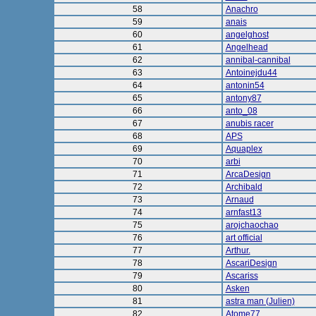
58
Anachro
59
anais
60
angelghost
61
Angelhead
62
annibal-cannibal
63
Antoinejdu44
64
antonin54
65
antony87
66
anto_08
67
anubis racer
68
APS
69
Aquaplex
70
arbi
71
ArcaDesign
72
Archibald
73
Arnaud
74
arnfast13
75
arojchaochao
76
art official
77
Arthur.
78
AscariDesign
79
Ascariss
80
Asken
81
astra man (Julien)
82
Atome77