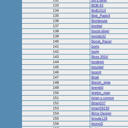
132
bm's devil
133
BOB 83
134
BoB1010
135
Bob_PadoX
136
Bomboula
137
bonbel
138
boost-silver
139
boosto32
140
Boost_Racer
141
boris
142
borty
143
Boss 350z'
144
bosteph
145
bourdet
146
boxrot
147
BraK
148
Breizh_style
149
bremb0
150
breton_man
151
brian o connor
152
Brian037
153
brian59230
154
Brice Design
155
broute128
156
brunoD