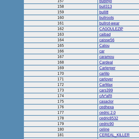
157
bubinjo
158
bull313
159
bullitt
160
bullroots
161
bullrot-wear
162
CAGOULEZIP
163
caibad
164
caisse56
165
Calou
166
car
167
caramou
168
Cardeal
169
Carlerper
170
carlito
171
carlover
172
CarMax
173
cars399
174
cAr²aRt
175
casaclor
176
cedhexa
177
cedric 2.0
178
cedric8532
179
cedric90
180
celine
181
CEREAL_KILLER