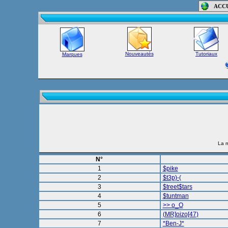
ACC
Nouveautés
Tutoriaux
Marques
La m
N°
1
$pike
2
$t3p)-(
3
$treet$tars
4
$tuntman
5
>> o_O
6
(MR]oizo[47)
7
*Ben-J*