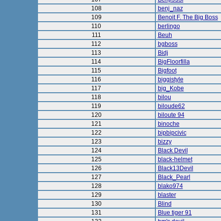
108
benj_naz
109
Benoit F. The Big Boss
110
berlingo
111
Beuh
112
bgboss
113
Bidj
114
BigFloorfilla
115
Bigfoot
116
biggistyle
117
big_Kobe
118
bilou
119
biloude62
120
biloute 94
121
binoche
122
bipbipcivic
123
bizzy
124
Black Devil
125
black-helmet
126
Black13Devil
127
Black_Pearl
128
blako974
129
blaster
130
Blind
131
Blue tiger 91