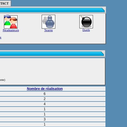
TACT
Duels
Réalisateurs
Teams
e
ote)
Nombre de réalisation
6
2
4
1
1
3
1