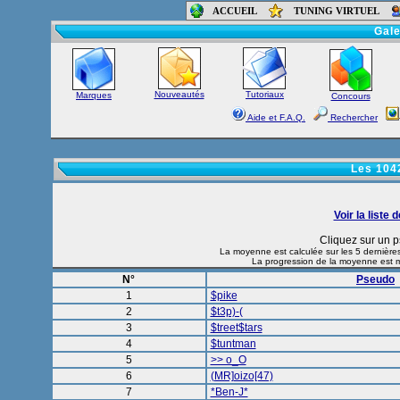
ACCUEIL
TUNING VIRTUEL
Accueil
-
Foru
Gale
Nouveautés
Tutoriaux
Marques
Concours
Aide et F.A.Q.
Rechercher
Les 1042
Voir la liste 
Cliquez sur un p
La moyenne est calculée sur les 5 dernières
La progression de la moyenne est mi
N°
Pseudo
1
$pike
2
$t3p)-(
3
$treet$tars
4
$tuntman
5
>> o_O
6
(MR]oizo[47)
7
*Ben-J*