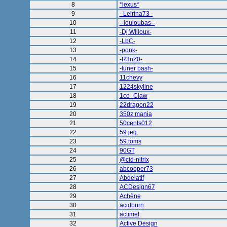
8
*lexus*
9
- Leirina73 -
10
--louloubas--
11
-Dj Willoux-
12
-LbC-
13
-ponk-
14
-R3nZ0-
15
-tuner bash-
16
11chevy
17
1224skyline
18
1ce_Claw
19
22dragon22
20
350z mania
21
50cents012
22
59.jeg
23
59.toms
24
90GT
25
@cid-nitrix
26
abcooper73
27
Abdelatif
28
ACDesign67
29
Achène
30
acidburn
31
actimel
32
Active Design