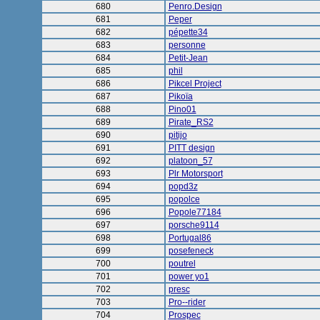
680
Penro.Design
681
Peper
682
pépette34
683
personne
684
Petit-Jean
685
phil
686
Pikcel Project
687
Pikoïa
688
Pino01
689
Pirate_RS2
690
pitijo
691
PITT design
692
platoon_57
693
Plr Motorsport
694
popd3z
695
popolce
696
Popole77184
697
porsche9114
698
Portugal86
699
posefeneck
700
poutrel
701
power yo1
702
presc
703
Pro--rider
704
Prospec