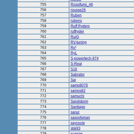
755
Rossifumi_46
756
rousse26
757
Ruben
758
rubens
759
Ruff Ryders
760
ruffryder
761
RuiG
762
RV-tuning
763
Rv²
764
RyL
765
S-powertech-974
766
S-Real
767
S16
768
Sabrator
769
Sai
770
samo8076
771
samos82
772
samuchi
773
Sandstorm
774
Santiago
775
saraz
776
saxovtsman
777
saycocie
778
sbk93
779
scange