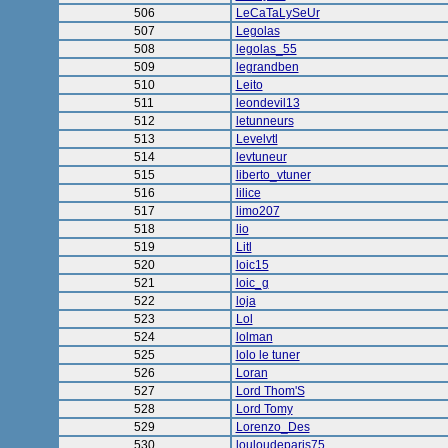
506
LeCaTaLySeUr
507
Legolas
508
legolas_55
509
legrandben
510
Leito
511
leondevil13
512
letunneurs
513
Levelvtl
514
levtuneur
515
liberto_vtuner
516
lilice
517
limo207
518
lio
519
Litl
520
loic15
521
loic_g
522
loja
523
Lol
524
lolman
525
lolo le tuner
526
Loran
527
Lord Thom'S
528
Lord Tomy
529
Lorenzo_Des
530
louloudeparis75