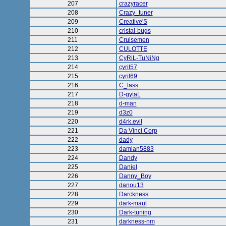
207
crazyracer
208
Crazy_tuner
209
Creative'S
210
cristal-bugs
211
Cruisemen
212
CULOTTE
213
CyRiL-TuNiNg
214
cyril57
215
cyril69
216
C_lass
217
D-gytaL
218
d-man
219
d3z0
220
d4rk.evil
221
Da Vinci Corp
222
dady
223
damian5883
224
Dandy
225
Daniel
226
Danny_Boy
227
danou13
228
Darckness
229
dark-maul
230
Dark-tuning
231
darkness-nm