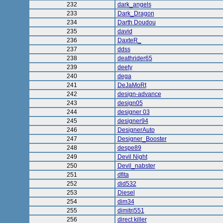
232
dark_angels
233
Dark_Dragon
234
Darth Doudou
235
david
236
DaxteR_
237
ddss
238
deathrider65
239
deety
240
dega
241
DeJaMoRt
242
design-advance
243
design05
244
designer 03
245
designer94
246
DesignerAuto
247
Designer_Booster
248
despe89
249
Devil Night
250
Devil_nabster
251
dfita
252
did532
253
Diesel
254
dim34
255
dimitri551
256
direct killer