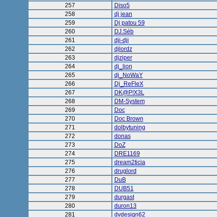
257
Diso5
258
dj jean
259
Dj patou 59
260
DJ.Séb
261
dji-dji
262
djlordz
263
djziper
264
dj_lion
265
dj_NoWaY
266
Dj_ReFleX
267
DK@P!X3L
268
DM-System
269
Doc
270
Doc Brown
271
dolbytuning
272
donas
273
DoZ
274
DRE1169
275
dream2ticia
276
druglord
277
DuB
278
DUB51
279
durgast
280
duron13
281
dvdesign62