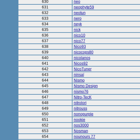
630
neo
631
neophyte59
632
neotun
633
nero
634
neyk
635
nick
636
nico10
637
nico77
638
Nico93
639
nicocops80
640
nicolanos
641
Nicos92
642
NicoTuner
643
ninsaï
644
Nismo
645
Nismo Design
646
nismo76
647
Nitro-TecK
648
nitrolori
649
nitrouss
650
nonopurple
651
nookie
652
nos3000
653
Nosman
654
nounours 77