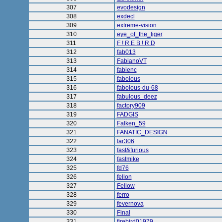
307
evodesign
308
exdecl
309
extreme-vision
310
eye_of_the_tiger
311
F ! R E B ! R D
312
fab013
313
FabianoVT
314
fabienc
315
fabolous
316
fabolous-du-68
317
fabulous_deez
318
factory909
319
FADGIS
320
Falken_59
321
FANATIC_DESIGN
322
far306
323
fast&furious
324
fastmike
325
fd76
326
fellon
327
Fellow
328
ferro
329
fevernova
330
Final
331
firebird01979