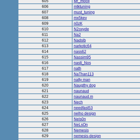
605
Mr_moox
606
mtktuning
607
must_tuning
608
mx5kev
609
n0zK
610
N2oxyde
611
Na2
612
Nadslb
613
narkotic64
614
nass62
615
Nassim95
616
nastï_Nos
617
nath
618
NaThan113
619
natty man
620
Naugthy dog
621
naunaud
622
naunaud.m
623
Nech
624
needfast53
625
nelho design
626
Nels0n
627
NeLsOn
628
Nemesis
629
nemesis-design