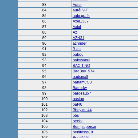
83
Aurel
84
aurél V-T
85
auto.grafic
86
Axel1337
87
Axiol
88
Az
89
AZN31
90
aznrider
91
B-ast
92
babou
93
babysaoul
94
BAC TINO
95
BadBoy_974
96
badsmall
97
bahamut88
98
Bam cky
99
bargeau57
100
bastoo
101
bat46
102
Bboy du 44
103
bbs
104
beckk
105
Ben-jsupercar
106
benitosss19
107
Benji955i