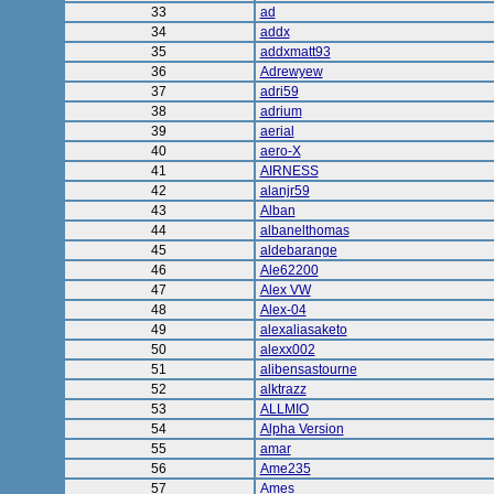
33
ad
34
addx
35
addxmatt93
36
Adrewyew
37
adri59
38
adrium
39
aerial
40
aero-X
41
AIRNESS
42
alanjr59
43
Alban
44
albanelthomas
45
aldebarange
46
Ale62200
47
Alex VW
48
Alex-04
49
alexaliasaketo
50
alexx002
51
alibensastourne
52
alktrazz
53
ALLMIO
54
Alpha Version
55
amar
56
Ame235
57
Ames