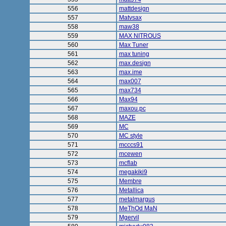
556
mattdesign
557
Matvsax
558
maw38
559
MAX NITROUS
560
Max Tuner
561
max tuning
562
max.design
563
max.ime
564
max007
565
max734
566
Max94
567
maxou.pc
568
MAZE
569
MC
570
MC style
571
mcccs91
572
mcewen
573
mcflab
574
megakiki9
575
Membre
576
Metallica
577
metalmargus
578
MeThOd MaN
579
Mgervil