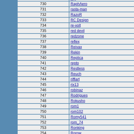
730
RaphAero
731
rasta-man
732
RazoR
733
RC Design
734
re-volt
735
red devil
736
redzone
737
reflex
738
Reivax
739
Rekin
740
Replica
741
repto
742
Restless
743
Reuch
744
rifflart
745
rix13
746
robinaz
747
Rodrigues
748
Rokusho
749
rom1
750
rom102
751
Romy541
752
rom_74
753
Ronking
754
Rorow