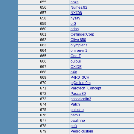
655
noza
656
Numes.92
657
NX#08
658
nysay
659
o.G
660
odas
661
Oettinger.Corp
662
Olive 850
663
olympiens
664
omron-m1
665
One-T
666
ouioui
667
OXIDE
668
oXo
669
P4R0T3CH
670
p@n!k-ro0m
671
Parotech_Concept
672
Pascal80
673
pascalcolin3
674
Patch
675
patoche
676
patou
677
paulinho
678
pcfx
679
Pedro custom