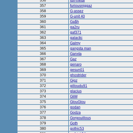
356
full-metal
357
furiousniggaz
358
G-assez
359
G-unit 40
360
Ga$h
361
ga2ru
362
gaf371
363
galactic
364
Galmy
365
gangsta man
366
Ganxta
367
Gaz
368
genaro
369
gesun01
370
ghostrider
371
Gigz
372
gilloudu91
373
glacius
374
GliM
375
GlouGlou
376
godan
377
Godza
378
Gorgouillous
379
Goth
380
gothic53