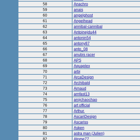
58
Anachro
59
anais
60
angelghost
61
Angelhead
62
annibal-cannibal
63
Antoinejdu44
64
antonin54
65
antony87
66
anto_08
67
anubis racer
68
APS
69
Aquaplex
70
arbi
71
ArcaDesign
72
Archibald
73
Arnaud
74
arnfast13
75
arojchaochao
76
art official
77
Arthur.
78
AscariDesign
79
Ascariss
80
Asken
81
astra man (Julien)
82
Atome77