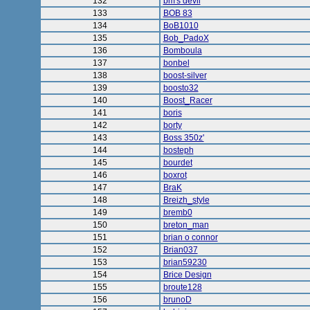
132
bm's devil
133
BOB 83
134
BoB1010
135
Bob_PadoX
136
Bomboula
137
bonbel
138
boost-silver
139
boosto32
140
Boost_Racer
141
boris
142
borty
143
Boss 350z'
144
bosteph
145
bourdet
146
boxrot
147
BraK
148
Breizh_style
149
bremb0
150
breton_man
151
brian o connor
152
Brian037
153
brian59230
154
Brice Design
155
broute128
156
brunoD