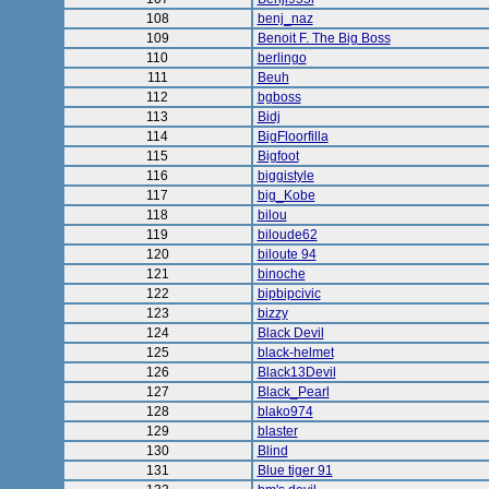
108
benj_naz
109
Benoit F. The Big Boss
110
berlingo
111
Beuh
112
bgboss
113
Bidj
114
BigFloorfilla
115
Bigfoot
116
biggistyle
117
big_Kobe
118
bilou
119
biloude62
120
biloute 94
121
binoche
122
bipbipcivic
123
bizzy
124
Black Devil
125
black-helmet
126
Black13Devil
127
Black_Pearl
128
blako974
129
blaster
130
Blind
131
Blue tiger 91