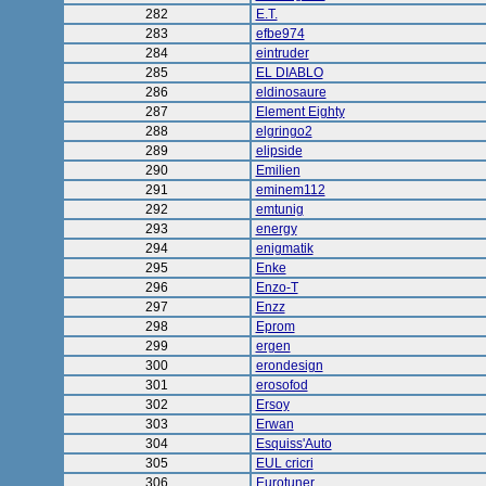
282
E.T.
283
efbe974
284
eintruder
285
EL DIABLO
286
eldinosaure
287
Element Eighty
288
elgringo2
289
elipside
290
Emilien
291
eminem112
292
emtunig
293
energy
294
enigmatik
295
Enke
296
Enzo-T
297
Enzz
298
Eprom
299
ergen
300
erondesign
301
erosofod
302
Ersoy
303
Erwan
304
Esquiss'Auto
305
EUL cricri
306
Eurotuner