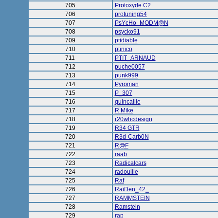
705
Protoxyde C2
706
protuning54
707
PsYcHo_MODM@N
708
psycko91
709
ptidiable
710
ptinico
711
PTIT_ARNAUD
712
puche0057
713
punk999
714
Pyroman
715
P_307
716
quincaille
717
R.Mike
718
r20whcdesign
719
R34 GTR
720
R3d-Carb0N
721
R@F
722
raab
723
Radicalcars
724
radouille
725
Raf
726
RaiDen_42_
727
RAMMSTEIN
728
Ramstein
729
rap