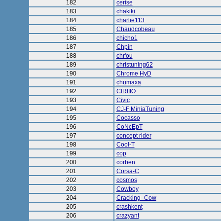
182
cerise
183
chakiki
184
charlie113
185
Chaudcobeau
186
chicho1
187
Chpin
188
chr'ou
189
christuning62
190
Chrome HyD
191
chumaxa
192
CIRIIIO
193
Civic
194
CJ-F MiniaTuning
195
Cocasso
196
CoNcEpT
197
concept rider
198
Cool-T
199
cop
200
corben
201
Corsa-C
202
cosmos
203
Cowboy
204
Cracking_Cow
205
crashkent
206
crazyant