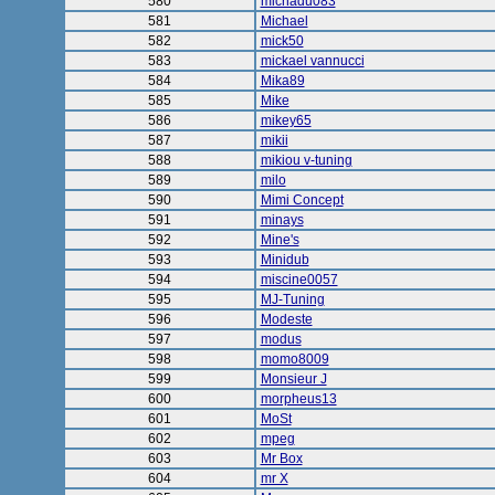
580
michadu083
581
Michael
582
mick50
583
mickael vannucci
584
Mika89
585
Mike
586
mikey65
587
mikii
588
mikiou v-tuning
589
milo
590
Mimi Concept
591
minays
592
Mine's
593
Minidub
594
miscine0057
595
MJ-Tuning
596
Modeste
597
modus
598
momo8009
599
Monsieur J
600
morpheus13
601
MoSt
602
mpeg
603
Mr Box
604
mr X