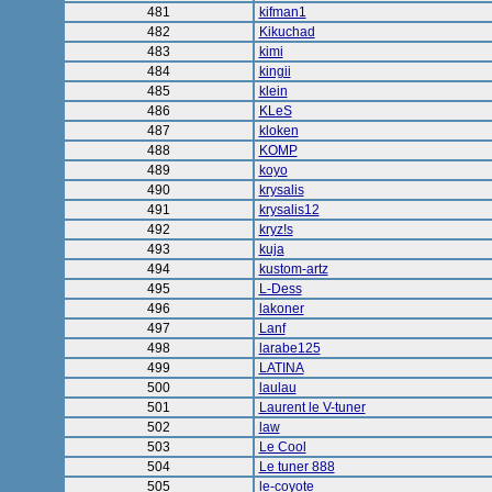
481
kifman1
482
Kikuchad
483
kimi
484
kingii
485
klein
486
KLeS
487
kloken
488
KOMP
489
koyo
490
krysalis
491
krysalis12
492
kryz!s
493
kuja
494
kustom-artz
495
L-Dess
496
lakoner
497
Lanf
498
larabe125
499
LATINA
500
laulau
501
Laurent le V-tuner
502
law
503
Le Cool
504
Le tuner 888
505
le-coyote