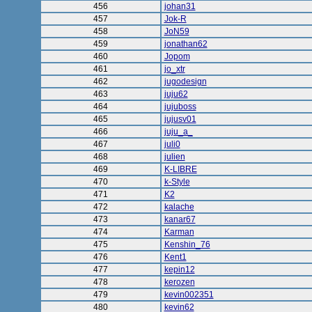
456
johan31
457
Jok-R
458
JoN59
459
jonathan62
460
Jopom
461
jo_xtr
462
jugodesign
463
juju62
464
jujuboss
465
jujusv01
466
juju_a_
467
juli0
468
julien
469
K-LIBRE
470
k-Style
471
K2
472
kalache
473
kanar67
474
Karman
475
Kenshin_76
476
Kent1
477
kepin12
478
kerozen
479
kevin002351
480
kevin62