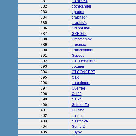
381
gothick54
382
gothikangel
383
gpadpo
384
graphaon
385
graphic's
386
Graphtuner
387
GREG62
388
Grosmamax
389
grosmax
390
grunchymanu
391
Gspeed
392
GT-R creations.
393
gt-tuner
394
GT.CONCEPT
395
GTX
396
guarcimore
397
Guerrier
398
Gui29
399
gui62
400
GuimouZe
401
Guismo
402
guizmo
403
guizmo26
404
GunlorD
405
guy62