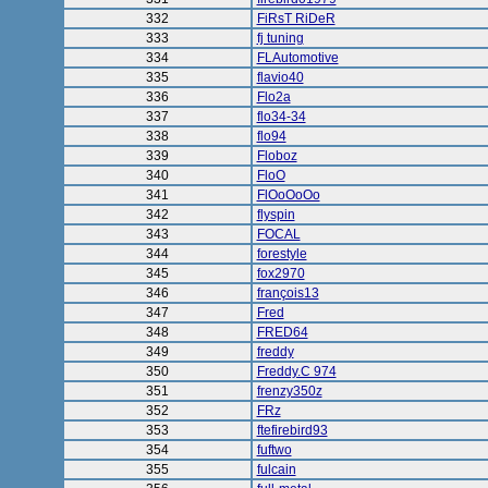
332
FiRsT RiDeR
333
fj tuning
334
FLAutomotive
335
flavio40
336
Flo2a
337
flo34-34
338
flo94
339
Floboz
340
FloO
341
FlOoOoOo
342
flyspin
343
FOCAL
344
forestyle
345
fox2970
346
françois13
347
Fred
348
FRED64
349
freddy
350
Freddy.C 974
351
frenzy350z
352
FRz
353
ftefirebird93
354
fuftwo
355
fulcain