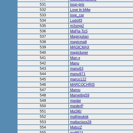
531
loup-gris
532
Love In bMw
533
love_car
534
Ludolf3
535
m3smg2
536
MaFia-ToS
537
Magicjulian
538
magicmatt
539
MAGICMAX
540
magictuner
541
Man-x
542
Manu
543
manu63
544
manu971
545
marco122
546
MARCOCHRIS
547
Marou
548
Marvelbg59
549
mastar
550
masterP
551
MaSt€r
552
mathieuksk
553
matlaclass28
554
MatozZ
555
matt974