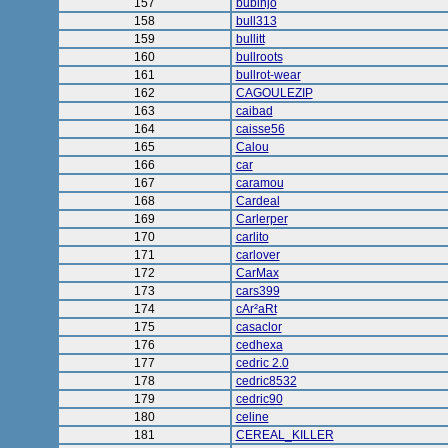
157
bubinjo
158
bull313
159
bullitt
160
bullroots
161
bullrot-wear
162
CAGOULEZIP
163
caibad
164
caisse56
165
Calou
166
car
167
caramou
168
Cardeal
169
Carlerper
170
carlito
171
carlover
172
CarMax
173
cars399
174
cAr²aRt
175
casaclor
176
cedhexa
177
cedric 2.0
178
cedric8532
179
cedric90
180
celine
181
CEREAL_KILLER