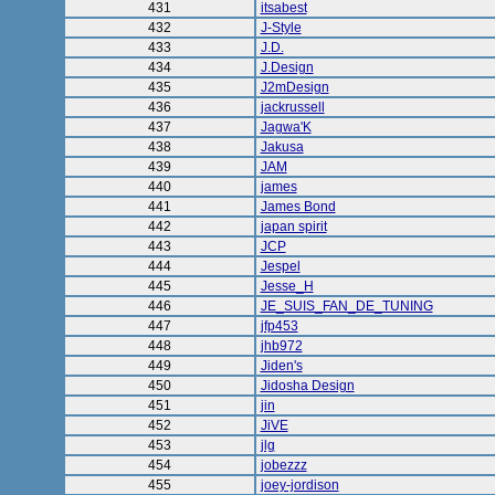
431
itsabest
432
J-Style
433
J.D.
434
J.Design
435
J2mDesign
436
jackrussell
437
Jagwa'K
438
Jakusa
439
JAM
440
james
441
James Bond
442
japan spirit
443
JCP
444
Jespel
445
Jesse_H
446
JE_SUIS_FAN_DE_TUNING
447
jfp453
448
jhb972
449
Jiden's
450
Jidosha Design
451
jin
452
JiVE
453
jlg
454
jobezzz
455
joey-jordison