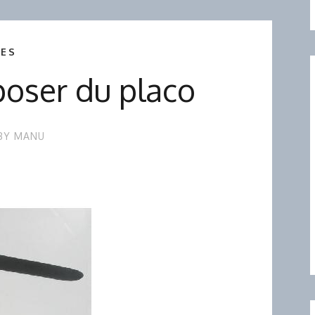
ES
poser du placo
BY
MANU