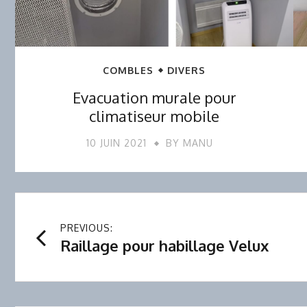
COMBLES
DIVERS
Evacuation murale pour
climatiseur mobile
10 JUIN 2021
BY
MANU
Navigation
PREVIOUS:
Raillage pour habillage Velux
de
l’article