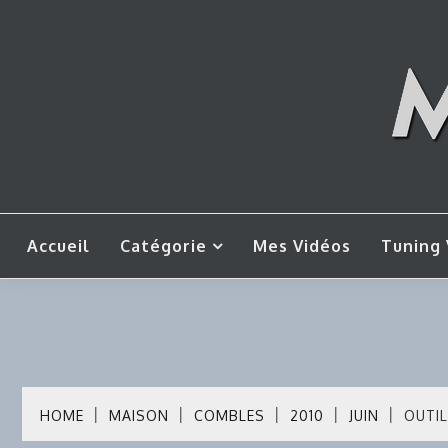
Skip
to
content
Mes tut
M
Accueil
Catégorie
Mes Vidéos
Tuning 
HOME
MAISON
COMBLES
2010
JUIN
OUTI