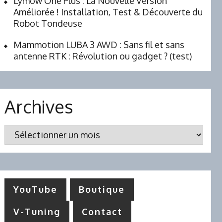
Lymow One Plus : La Nouvelle Version
Améliorée ! Installation, Test & Découverte du
Robot Tondeuse
Mammotion LUBA 3 AWD : Sans fil et sans
antenne RTK : Révolution ou gadget ? (test)
Archives
Archives
YouTube
Boutique
V-Tuning
Contact