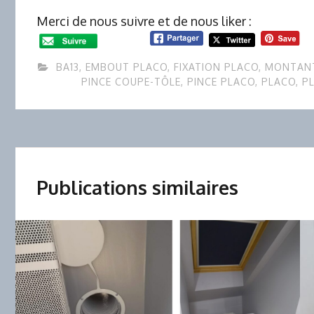
Merci de nous suivre et de nous liker :
BA13
,
EMBOUT PLACO
,
FIXATION PLACO
,
MONTAN
PINCE COUPE-TÔLE
,
PINCE PLACO
,
PLACO
,
P
Publications similaires