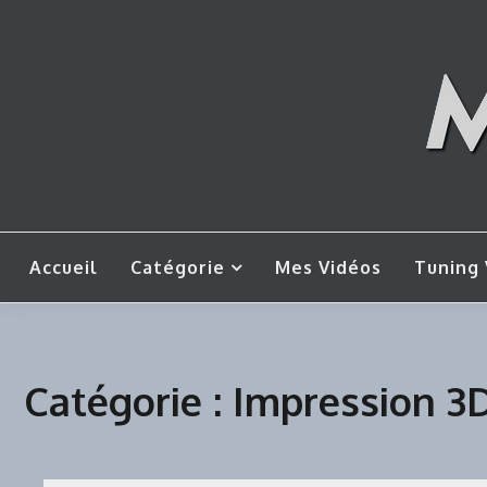
Skip
to
content
Mes tut
M
Accueil
Catégorie
Mes Vidéos
Tuning 
Catégorie :
Impression 3