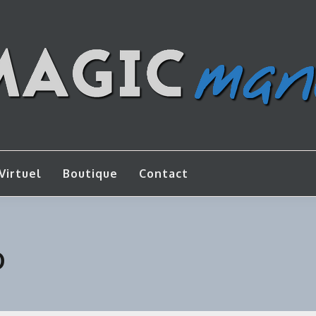
os de bricolage
AGICMANU
Virtuel
Boutique
Contact
D