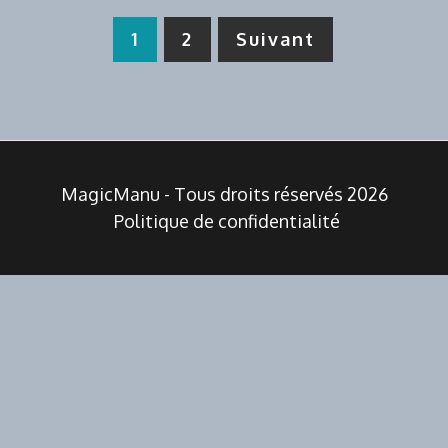
Pagination
1
2
Suivant
des
publications
MagicManu - Tous droits réservés 2026
Politique de confidentialité