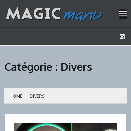
Skip
to
content
Mes tutos de bricolage
MAGICMAN
Catégorie :
Divers
HOME
DIVERS