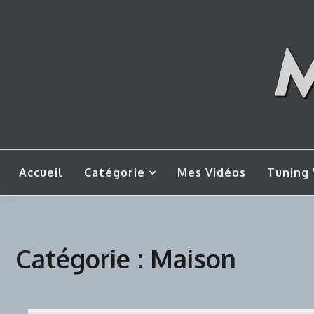
Skip
to
content
Mes tut
M
Accueil
Catégorie
Mes Vidéos
Tuning 
Catégorie :
Maison