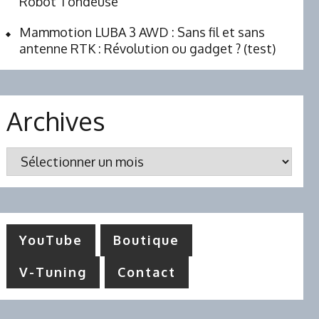
Robot Tondeuse
Mammotion LUBA 3 AWD : Sans fil et sans
antenne RTK : Révolution ou gadget ? (test)
Archives
Archives
YouTube
Boutique
V-Tuning
Contact