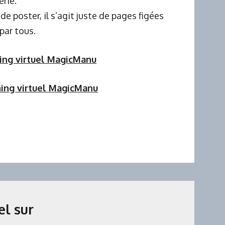
erie.
 de poster, il s’agit juste de pages figées
par tous.
ing virtuel MagicManu
ning virtuel MagicManu
el sur