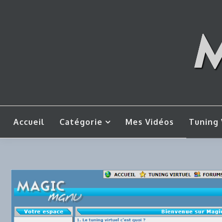
Skip
to
content
Mes tut
M
Accueil
Catégorie
Mes Vidéos
Tuning 