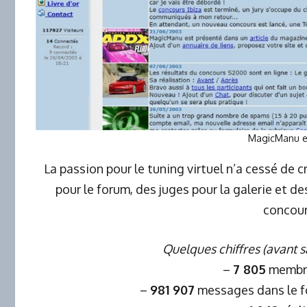
MagicManu e
La passion pour le tuning virtuel n’a cessé de cr
pour le forum, des juges pour la galerie et des
concou
Quelques chiffres (avant s
–
7 805
membre
–
981 907
messages dans le fo