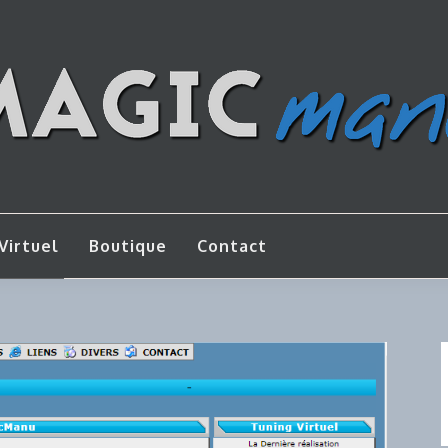
os de bricolage
AGICMANU
Virtuel
Boutique
Contact