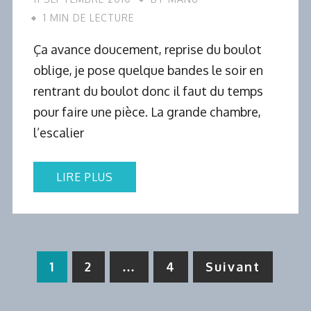
1 MIN DE LECTURE
Ça avance doucement, reprise du boulot
oblige, je pose quelque bandes le soir en
rentrant du boulot donc il faut du temps
pour faire une pièce. La grande chambre,
l’escalier
LIRE PLUS
Pagination
1
2
…
4
Suivant
des